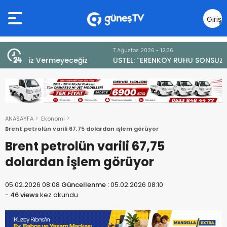
Giriş
Yap
7 Ağustos 2026 - 12:36
z
ÜSTEL: “ERENKÖY RUHU SONSUZA DEK YAŞAYACAK”
ANASAYFA
Ekonomi
Brent petrolün varili 67,75 dolardan işlem görüyor
Brent petrolün varili 67,75
dolardan işlem görüyor
05.02.2026 08:08
Güncellenme :
05.02.2026 08:10
-
46 views
kez okundu