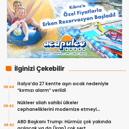
İlginizi Çekebilir
İtalya’da 27 kentte aşırı sıcak nedeniyle
08:44
“kırmızı alarm” verildi
Nükleer silah sahibi ülkeler
08:43
cephaneliklerini modernize etmeyi
sürdürüyor
ABD Başkanı Trump: Hürmüz çok yakında
08:42
açılacak ya da (İran) çok sert