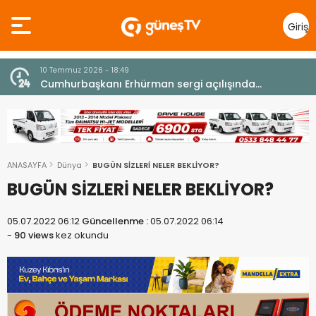
Giriş
Yap
10 Temmuz 2026 - 18:49
z
Cumhurbaşkanı Erhürman sergi açılışında
fenalaşarak hastaneye kaldırıldı
ANASAYFA
Dünya
BUGÜN SİZLERİ NELER BEKLİYOR?
BUGÜN SİZLERİ NELER BEKLİYOR?
05.07.2022 06:12
Güncellenme :
05.07.2022 06:14
-
90 views
kez okundu