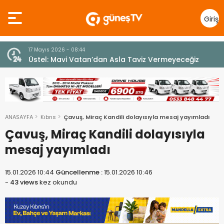
Giriş
Yap
7 Ağustos 2026 - 12:36
z
ÜSTEL: “ERENKÖY RUHU SONSUZA DEK YAŞAYACAK”
ANASAYFA
Kıbrıs
Çavuş, Miraç Kandili dolayısıyla mesaj yayımladı
Çavuş, Miraç Kandili dolayısıyla
mesaj yayımladı
15.01.2026 10:44
Güncellenme :
15.01.2026 10:46
-
43 views
kez okundu