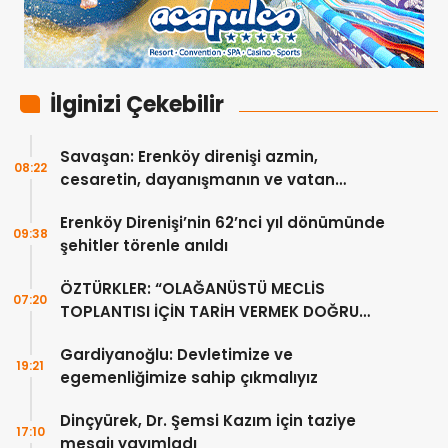
İlginizi Çekebilir
Savaşan: Erenköy direnişi azmin,
08:22
cesaretin, dayanışmanın ve vatan
sevgisinin eşsiz bir örneğidir
Erenköy Direnişi’nin 62’nci yıl dönümünde
09:38
şehitler törenle anıldı
ÖZTÜRKLER: “OLAĞANÜSTÜ MECLİS
07:20
TOPLANTISI İÇİN TARİH VERMEK DOĞRU
DEĞİL”
Gardiyanoğlu: Devletimize ve
19:21
egemenliğimize sahip çıkmalıyız
Dinçyürek, Dr. Şemsi Kazım için taziye
17:10
mesajı yayımladı