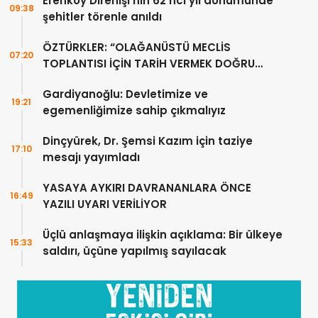
Erenköy Direnişi’nin 62’nci yıl dönümünde
09:38
şehitler törenle anıldı
ÖZTÜRKLER: “OLAĞANÜSTÜ MECLİS
07:20
TOPLANTISI İÇİN TARİH VERMEK DOĞRU
DEĞİL”
Gardiyanoğlu: Devletimize ve
19:21
egemenliğimize sahip çıkmalıyız
Dinçyürek, Dr. Şemsi Kazım için taziye
17:10
mesajı yayımladı
YASAYA AYKIRI DAVRANANLARA ÖNCE
16:49
YAZILI UYARI VERİLİYOR
Üçlü anlaşmaya ilişkin açıklama: Bir ülkeye
15:33
saldırı, üçüne yapılmış sayılacak