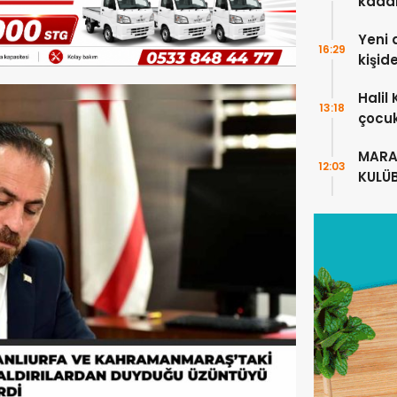
kada
Yeni 
16:29
kişid
Halil
13:18
çocuk
alanl
MARA
12:03
KULÜ
ANLA