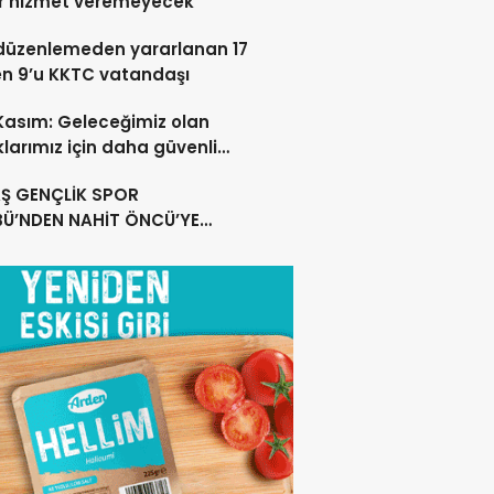
r hizmet veremeyecek
düzenlemeden yararlanan 17
en 9’u KKTC vatandaşı
 Kasım: Geleceğimiz olan
larımız için daha güvenli
ar oluşturuyoruz
Ş GENÇLİK SPOR
BÜ’NDEN NAHİT ÖNCÜ’YE
MLI TEŞEKKÜR