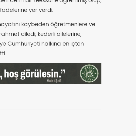
beri derin bir teessürle öğrenilmiş olup,
ifadelerine yer verdi.
hayatını kaybeden öğretmenlere ve
hmet diledi; kederli ailelerine,
ye Cumhuriyeti halkına en içten
ti.