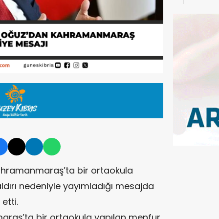
ANLA
Kahramanmaraş’ta bir ortaokula
saldırı nedeniyle yayımladığı mesajda
etti.
raş’ta bir ortaokula yapılan menfur