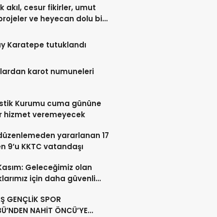
 akıl, cesur fikirler, umut
projeler ve heyecan dolu bir
y Karatepe tutuklandı
lardan karot numuneleri
istik Kurumu cuma gününe
r hizmet veremeyecek
düzenlemeden yararlanan 17
en 9’u KKTC vatandaşı
 Kasım: Geleceğimiz olan
larımız için daha güvenli
ar oluşturuyoruz
Ş GENÇLİK SPOR
BÜ’NDEN NAHİT ÖNCÜ’YE