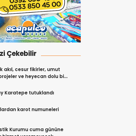
izi Çekebilir
 akıl, cesur fikirler, umut
projeler ve heyecan dolu bir
y Karatepe tutuklandı
lardan karot numuneleri
istik Kurumu cuma gününe