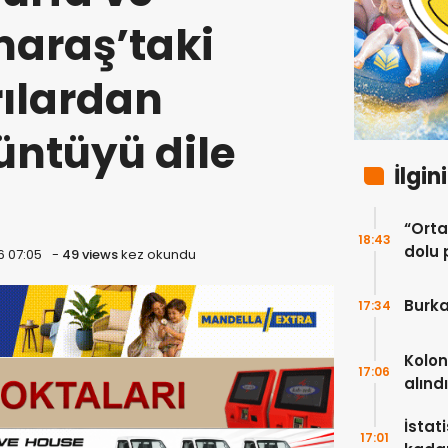
araş’taki
rılardan
ntüyü dile
İlgin
“Ortak
18:43
dolu 
6 07:05
-
49 views
kez okundu
ekip”
Burka
17:34
Kolon
17:06
alındı
İstat
17:01