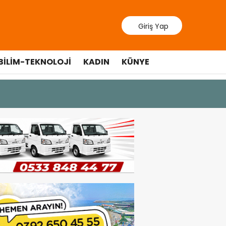
Giriş Yap
BILIM-TEKNOLOJI
KADIN
KÜNYE
9 Temmuz 202
Lefkoşa’d