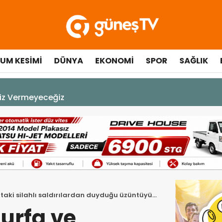
UM KESIMI
DÜNYA
EKONOMI
SPOR
SAĞLIK
çılışında fenalaşarak hastaneye kaldırıldı
aki silahlı saldırılardan duyduğu üzüntüyü
urfa ve