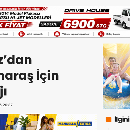
z’dan
raş İçin
jı
6 20:37
İlgin