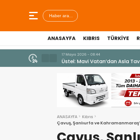
Haber ara...
ANASAYFA
KIBRIS
TÜRKIYE
R
10 Temmuz 2026 - 18:49
Cumhurbaşkanı Erhürman sergi a
ANASAYFA
Kıbrıs
Çavuş, Şanlıurfa ve Kahramanmaraş’t
dile getirdi
Çavuş, Şanlı