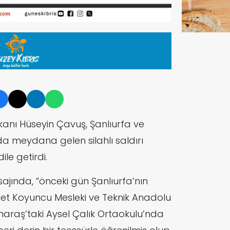
kanı Hüseyin Çavuş,
Şanlıurfa ve
 meydana gelen silahlı saldırı
le getirdi.
sajında,
“önceki gün Şanlıurfa’nın
met Koyuncu Mesleki ve Teknik Anadolu
araş’taki Aysel Çalık Ortaokulu’nda