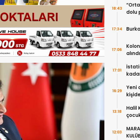
“Ortak
18:43
dolu 
ekip”
Burka
17:34
Kolon
17:06
alındı
İstat
17:01
kada
Yeni 
16:29
kişid
Halil
13:18
çocuk
alanl
MARA
12:03
KULÜ