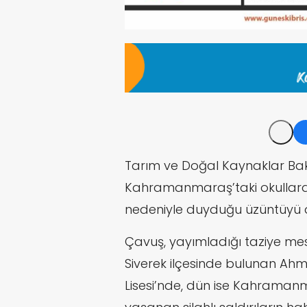
Tarım ve Doğal Kaynaklar Ba
Kahramanmaraş’taki okullarda
nedeniyle duyduğu üzüntüyü di
Çavuş,
yayımladığı taziye me
Siverek ilçesinde bulunan Ah
Lisesi’nde, dün ise Kahramanm