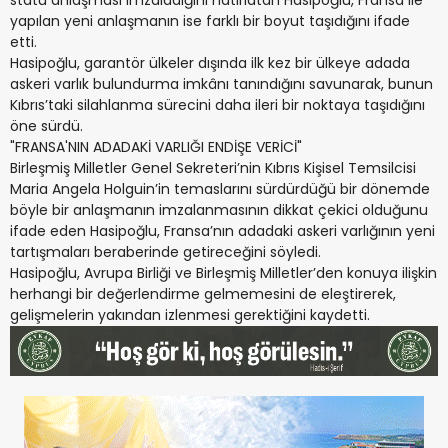
statü anlaşması imzaladığını hatırlatan Hasipoğlu, Fransa ile
yapılan yeni anlaşmanın ise farklı bir boyut taşıdığını ifade
etti.
Hasipoğlu, garantör ülkeler dışında ilk kez bir ülkeye adada
askeri varlık bulundurma imkânı tanındığını savunarak, bunun
Kıbrıs’taki silahlanma sürecini daha ileri bir noktaya taşıdığını
öne sürdü.
"FRANSA'NIN ADADAKİ VARLIĞI ENDİŞE VERİCİ"
Birleşmiş Milletler Genel Sekreteri’nin Kıbrıs Kişisel Temsilcisi
Maria Angela Holguin’in temaslarını sürdürdüğü bir dönemde
böyle bir anlaşmanın imzalanmasının dikkat çekici olduğunu
ifade eden Hasipoğlu, Fransa’nın adadaki askeri varlığının yeni
tartışmaları beraberinde getireceğini söyledi.
Hasipoğlu, Avrupa Birliği ve Birleşmiş Milletler’den konuya ilişkin
herhangi bir değerlendirme gelmemesini de eleştirerek,
gelişmelerin yakından izlenmesi gerektiğini kaydetti.