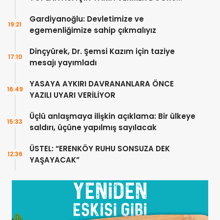
DEĞİL”
Gardiyanoğlu: Devletimize ve
19:21
egemenliğimize sahip çıkmalıyız
Dinçyürek, Dr. Şemsi Kazım için taziye
17:10
mesajı yayımladı
YASAYA AYKIRI DAVRANANLARA ÖNCE
16:49
YAZILI UYARI VERİLİYOR
Üçlü anlaşmaya ilişkin açıklama: Bir ülkeye
15:33
saldırı, üçüne yapılmış sayılacak
ÜSTEL: “ERENKÖY RUHU SONSUZA DEK
12:36
YAŞAYACAK”