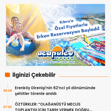
İlginizi Çekebilir
Erenköy Direnişi’nin 62’nci yıl dönümünde
09:38
şehitler törenle anıldı
ÖZTÜRKLER: “OLAĞANÜSTÜ MECLİS
07:20
TOPLANTISI İÇİN TARİH VERMEK DOĞRU