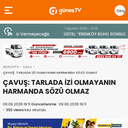
Giriş
Yap
7 Ağustos 2026 - 12:36
z
ÜSTEL: “ERENKÖY RUHU SONSUZA DEK YAŞAYACAK”
ANASAYFA
Kıbrıs
ÇAVUŞ: TARLADA İZİ OLMAYANIN HARMANDA SÖZÜ OLMAZ
ÇAVUŞ: TARLADA İZİ OLMAYANIN
HARMANDA SÖZÜ OLMAZ
09.06.2026 19:11
Güncellenme :
09.06.2026 19:11
-
392 views
kez okundu