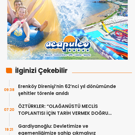
İlginizi Çekebilir
Erenköy Direnişi’nin 62’nci yıl dönümünde
09:38
şehitler törenle anıldı
ÖZTÜRKLER: “OLAĞANÜSTÜ MECLİS
07:20
TOPLANTISI İÇİN TARİH VERMEK DOĞRU
DEĞİL”
Gardiyanoğlu: Devletimize ve
19:21
egemenliğimize sahip çıkmalıyız