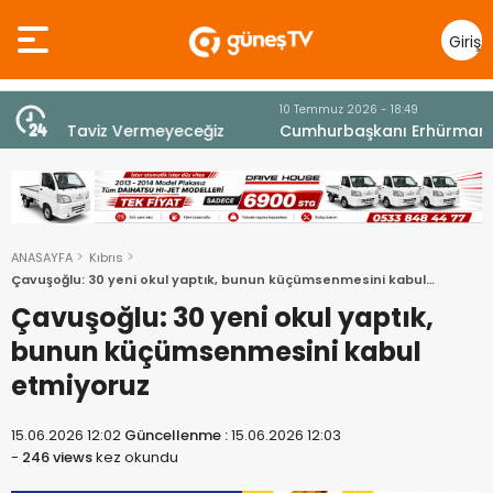
Giriş
Yap
10 Temmuz 2026 - 18:49
z
Cumhurbaşkanı Erhürman sergi açılışında
fenalaşarak hastaneye kaldırıldı
ANASAYFA
Kıbrıs
Çavuşoğlu: 30 yeni okul yaptık, bunun küçümsenmesini kabul
etmiyoruz
Çavuşoğlu: 30 yeni okul yaptık,
bunun küçümsenmesini kabul
etmiyoruz
15.06.2026 12:02
Güncellenme :
15.06.2026 12:03
-
246 views
kez okundu