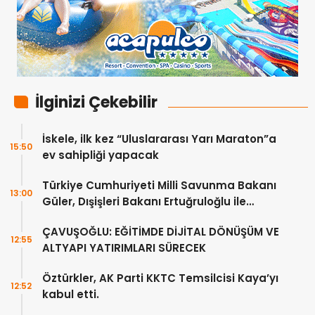
İlginizi Çekebilir
İskele, ilk kez “Uluslararası Yarı Maraton”a
15:50
ev sahipliği yapacak
Türkiye Cumhuriyeti Milli Savunma Bakanı
13:00
Güler, Dışişleri Bakanı Ertuğruloğlu ile
Ankra’da görüştü
ÇAVUŞOĞLU: EĞİTİMDE DİJİTAL DÖNÜŞÜM VE
12:55
ALTYAPI YATIRIMLARI SÜRECEK
Öztürkler, AK Parti KKTC Temsilcisi Kaya’yı
12:52
kabul etti.