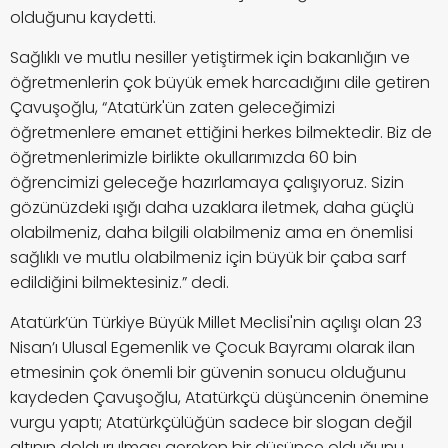
olduğunu kaydetti.
Sağlıklı ve mutlu nesiller yetiştirmek için bakanlığın ve
öğretmenlerin çok büyük emek harcadığını dile getiren
Çavuşoğlu, “Atatürk'ün zaten geleceğimizi
öğretmenlere emanet ettiğini herkes bilmektedir. Biz de
öğretmenlerimizle birlikte okullarımızda 60 bin
öğrencimizi geleceğe hazırlamaya çalışıyoruz. Sizin
gözünüzdeki ışığı daha uzaklara iletmek, daha güçlü
olabilmeniz, daha bilgili olabilmeniz ama en önemlisi
sağlıklı ve mutlu olabilmeniz için büyük bir çaba sarf
edildiğini bilmektesiniz.” dedi.
Atatürk’ün Türkiye Büyük Millet Meclisi'nin açılışı olan 23
Nisan’ı Ulusal Egemenlik ve Çocuk Bayramı olarak ilan
etmesinin çok önemli bir güvenin sonucu olduğunu
kaydeden Çavuşoğlu, Atatürkçü düşüncenin önemine
vurgu yaptı; Atatürkçülüğün sadece bir slogan değil
altının doldurulması gereken bir düşünce olduğunu