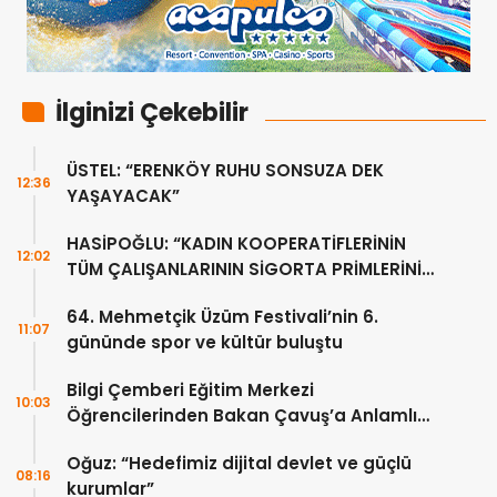
İlginizi Çekebilir
ÜSTEL: “ERENKÖY RUHU SONSUZA DEK
12:36
YAŞAYACAK”
HASİPOĞLU: “KADIN KOOPERATİFLERİNİN
12:02
TÜM ÇALIŞANLARININ SİGORTA PRİMLERİNİ
YÜZDE 100 KARŞILAYACAĞIZ”
64. Mehmetçik Üzüm Festivali’nin 6.
11:07
gününde spor ve kültür buluştu
Bilgi Çemberi Eğitim Merkezi
10:03
Öğrencilerinden Bakan Çavuş’a Anlamlı
Ziyaret
Oğuz: “Hedefimiz dijital devlet ve güçlü
08:16
kurumlar”