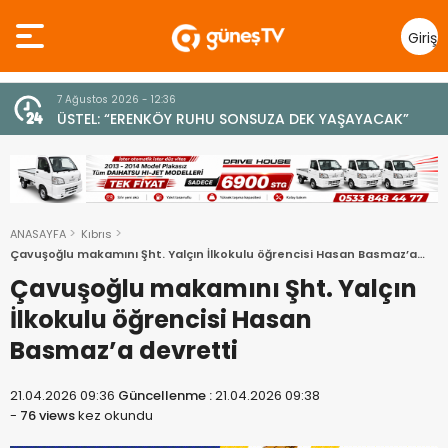
Giriş
Yap
7 Ağustos 2026 - 12:36
z
ÜSTEL: “ERENKÖY RUHU SONSUZA DEK YAŞAYACAK”
ANASAYFA
Kıbrıs
Çavuşoğlu makamını Şht. Yalçın İlkokulu öğrencisi Hasan Basmaz’a
devretti
Çavuşoğlu makamını Şht. Yalçın
İlkokulu öğrencisi Hasan
Basmaz’a devretti
21.04.2026 09:36
Güncellenme :
21.04.2026 09:38
-
76 views
kez okundu