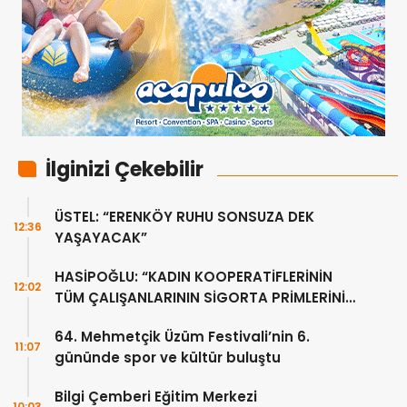
İlginizi Çekebilir
ÜSTEL: “ERENKÖY RUHU SONSUZA DEK
12:36
YAŞAYACAK”
HASİPOĞLU: “KADIN KOOPERATİFLERİNİN
12:02
TÜM ÇALIŞANLARININ SİGORTA PRİMLERİNİ
YÜZDE 100 KARŞILAYACAĞIZ”
64. Mehmetçik Üzüm Festivali’nin 6.
11:07
gününde spor ve kültür buluştu
Bilgi Çemberi Eğitim Merkezi
10:03