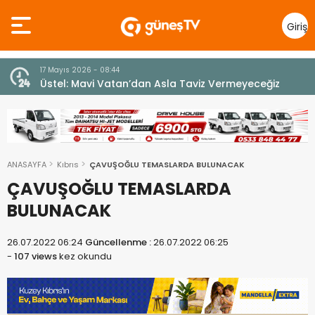
Giriş
Yap
7 Ağustos 2026 - 12:36
z
ÜSTEL: “ERENKÖY RUHU SONSUZA DEK YAŞAYACAK”
ANASAYFA
Kıbrıs
ÇAVUŞOĞLU TEMASLARDA BULUNACAK
ÇAVUŞOĞLU TEMASLARDA
BULUNACAK
26.07.2022 06:24
Güncellenme :
26.07.2022 06:25
-
107 views
kez okundu