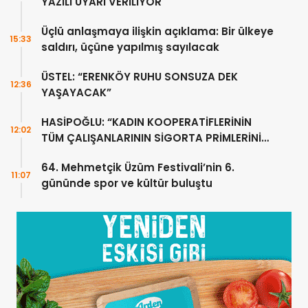
YAZILI UYARI VERİLİYOR
Üçlü anlaşmaya ilişkin açıklama: Bir ülkeye
15:33
saldırı, üçüne yapılmış sayılacak
ÜSTEL: “ERENKÖY RUHU SONSUZA DEK
12:36
YAŞAYACAK”
HASİPOĞLU: “KADIN KOOPERATİFLERİNİN
12:02
TÜM ÇALIŞANLARININ SİGORTA PRİMLERİNİ
YÜZDE 100 KARŞILAYACAĞIZ”
64. Mehmetçik Üzüm Festivali’nin 6.
11:07
gününde spor ve kültür buluştu