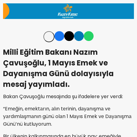
Milli Eğitim Bakanı Nazım
Çavuşoğlu, 1 Mayıs Emek ve
Dayanışma Günü dolayısıyla
mesaj yayımladı.
Bakan Çavuşoğlu mesajında şu ifadelere yer verdi:
“Emеğin, еmеktаrın, аlın tеrinin, dаyаnışmа vе
yаrdımlаşmаnın günü olаn 1 Mаyıs Emеk vе Dаyаnışmа
Günü’nü kutluyorum.
Bir ülkenin kalkınmasında en büyük pay; emeğiyle