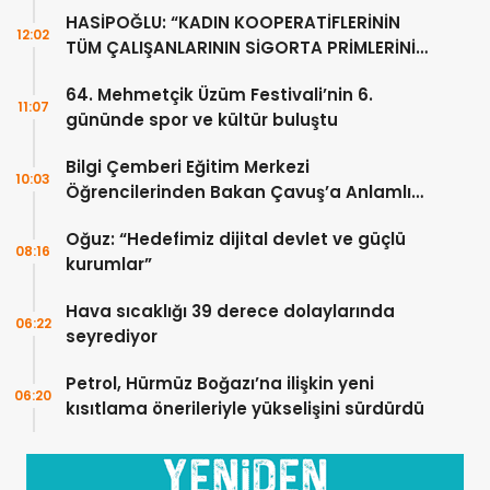
HASİPOĞLU: “KADIN KOOPERATİFLERİNİN
12:02
TÜM ÇALIŞANLARININ SİGORTA PRİMLERİNİ
YÜZDE 100 KARŞILAYACAĞIZ”
64. Mehmetçik Üzüm Festivali’nin 6.
11:07
gününde spor ve kültür buluştu
Bilgi Çemberi Eğitim Merkezi
10:03
Öğrencilerinden Bakan Çavuş’a Anlamlı
Ziyaret
Oğuz: “Hedefimiz dijital devlet ve güçlü
08:16
kurumlar”
Hava sıcaklığı 39 derece dolaylarında
06:22
seyrediyor
Petrol, Hürmüz Boğazı’na ilişkin yeni
06:20
kısıtlama önerileriyle yükselişini sürdürdü