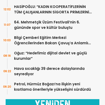
HASİPOĞLU: “KADIN KOOPERATİFLERİNİN
12:02
TÜM ÇALIŞANLARININ SİGORTA PRİMLERİNİ
YÜZDE 100 KARŞILAYACAĞIZ”
64. Mehmetçik Üzüm Festivali’nin 6.
11:07
gününde spor ve kültür buluştu
Bilgi Çemberi Eğitim Merkezi
10:03
Öğrencilerinden Bakan Çavuş’a Anlamlı
Ziyaret
Oğuz: “Hedefimiz dijital devlet ve güçlü
08:16
kurumlar”
Hava sıcaklığı 39 derece dolaylarında
06:22
seyrediyor
Petrol, Hürmüz Boğazı’na ilişkin yeni
06:20
kısıtlama önerileriyle yükselişini sürdürdü