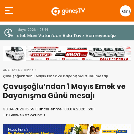
Giriş
Yap
7 Ağustos 2026 - 12:36
z
ÜSTEL: “ERENKÖY RUHU SONSUZA DEK YAŞAYACAK”
ANASAYFA
Kıbrıs
Çavuşoğlu’ndan 1 Mayıs Emek ve Dayanışma Günü mesajı
Çavuşoğlu’ndan 1 Mayıs Emek ve
Dayanışma Günü mesajı
30.04.2026 15:59
Güncellenme :
30.04.2026 16:01
-
61 views
kez okundu