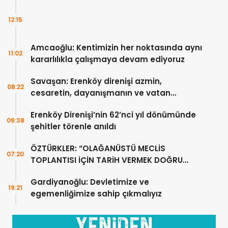
12:15
Amcaoğlu: Kentimizin her noktasında aynı
11:02
kararlılıkla çalışmaya devam ediyoruz
Savaşan: Erenköy direnişi azmin,
08:22
cesaretin, dayanışmanın ve vatan
sevgisinin eşsiz bir örneğidir
Erenköy Direnişi’nin 62’nci yıl dönümünde
09:38
şehitler törenle anıldı
ÖZTÜRKLER: “OLAĞANÜSTÜ MECLİS
07:20
TOPLANTISI İÇİN TARİH VERMEK DOĞRU
DEĞİL”
Gardiyanoğlu: Devletimize ve
19:21
egemenliğimize sahip çıkmalıyız