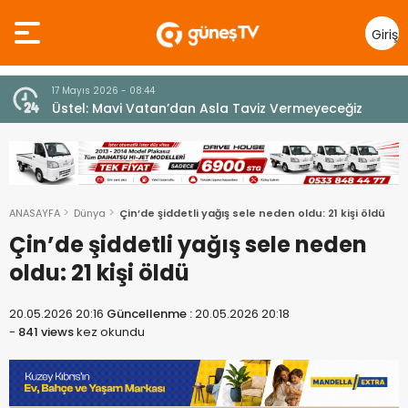
Giriş
Yap
7 Ağustos 2026 - 12:36
z
ÜSTEL: “ERENKÖY RUHU SONSUZA DEK YAŞAYACAK”
ANASAYFA
Dünya
Çin’de şiddetli yağış sele neden oldu: 21 kişi öldü
Çin’de şiddetli yağış sele neden
oldu: 21 kişi öldü
20.05.2026 20:16
Güncellenme :
20.05.2026 20:18
-
841 views
kez okundu