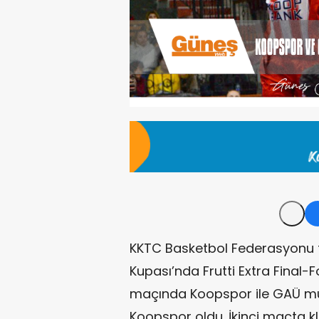
KKTC Basketbol Federasyonu ta
Kupası’nda Frutti Extra Final-
maçında Koopspor ile GAÜ müc
Koopspor oldu. İkinci maçta k