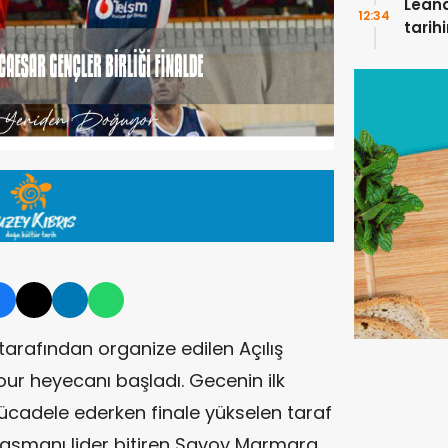
Leand
12:34
tarihi
futbo
rafından organize edilen Açılış
Four heyecanı başladı. Gecenin ilk
adele ederken finale yükselen taraf
lasmanı lider bitiren Savoy Marmara,