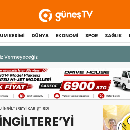
UM KESIMI
DÜNYA
EKONOMI
SPOR
SAĞLIK
A DEK YAŞAYACAK”
 İNGİLTERE’Yİ KARIŞTIRDI
İNGİLTERE’Yİ