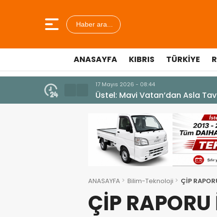
Haber ara...
ANASAYFA
KIBRIS
TÜRKIYE
R
7 Ağustos 2026 - 12:36
ÜSTEL: “ERENKÖY RUHU SONSUZ
ANASAYFA
Bilim-Teknoloji
ÇİP RAPORU
ÇİP RAPORU 