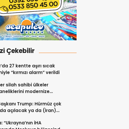
izi Çekebilir
a’da 27 kentte aşırı sıcak
iyle “kırmızı alarm” verildi
er silah sahibi ülkeler
neliklerini modernize
i sürdürüyor
Başkanı Trump: Hürmüz çok
da açılacak ya da (İran)
ert vurulacaklar
: “Ukrayna’nın İHA