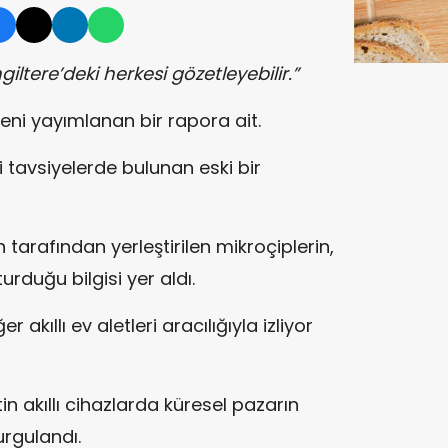
ngiltere’deki herkesi gözetleyebilir.”
 yeni yayımlanan bir rapora ait.
i tavsiyelerde bulunan eski bir
n tarafından yerleştirilen mikroçiplerin,
turduğu bilgisi yer aldı.
er akıllı ev aletleri aracılığıyla izliyor
n akıllı cihazlarda küresel pazarın
rgulandı.