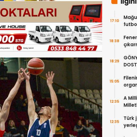
İlgin
Mağus
17:10
futbo
trans
Fener
18:38
çıka
kritik
GÖNY
18:29
DOST
Fileni
15:05
organ
şampi
A Mil
12:35
Millet
karşı
Türk 
12:35
yerle
kavu