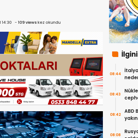
 14:30
-
109 views
kez okundu
İlgin
İtaly
08:44
neden
Nükle
08:43
cepha
etmey
ABD 
08:42
yakın
çok s
Rusya
08:08