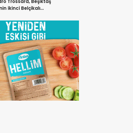
ro Trossard, Beşiktaş
nin ikinci Belçikalı
lcusu oldu