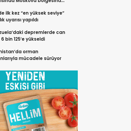
rısında Moskova bölgesinde
 öldü”
de ilk kez “en yüksek seviye”
ık uyarısı yapıldı
zuela’daki depremlerde can
 6 bin 125’e yükseldi
nistan’da orman
nlarıyla mücadele sürüyor