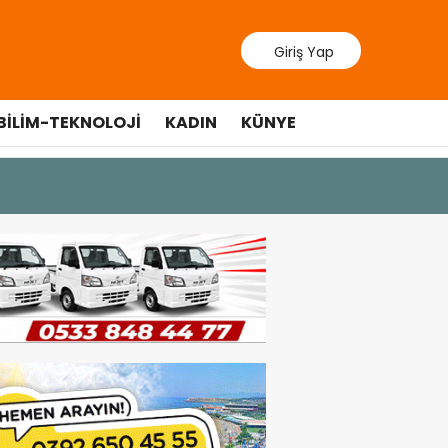
Giriş Yap
BILIM-TEKNOLOJI
KADIN
KÜNYE
10 Temmuz 20
Cumhurbaş