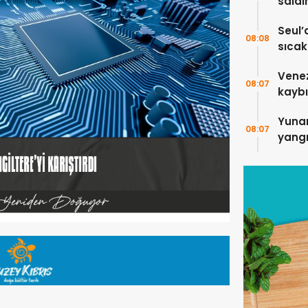
saldı
5 kişi
Seul’
08:08
sıcakl
Vene
08:07
kaybı
Yuna
08:07
yangı