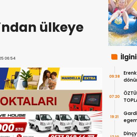
’ndan ülkeye
İlgin
25 06:54
Erenkö
09:38
dönüm
ÖZTÜ
07:20
TOPLA
DOĞR
Gardi
19:21
egeme
Dinçy
17:10