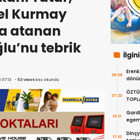
el Kurmay
na atanan
lu’nu tebrik
İlgin
Erenkö
09:38
dönüm
 07:13
-
53 views
kez okundu
ÖZTÜ
07:20
TOPLA
DOĞR
Gardi
19:21
egeme
Dinçy
17:10