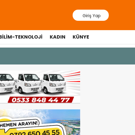
Giriş Yap
BILIM-TEKNOLOJI
KADIN
KÜNYE
10 Temmuz 20
Cumhurbaş