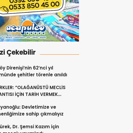
izi Çekebilir
y Direnişi’nin 62’nci yıl
ünde şehitler törenle anıldı
RKLER: “OLAĞANÜSTÜ MECLİS
NTISI İÇİN TARİH VERMEK
U DEĞİL”
yanoğlu: Devletimize ve
nliğimize sahip çıkmalıyız
ürek, Dr. Şemsi Kazım için