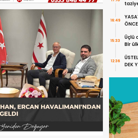
taziy
YASA
16:49
ÖNCE 
Üçlü 
15:33
Bir ü
sayıl
ÜSTE
12:36
DEK 