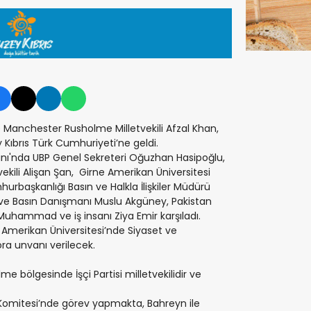
i ve Manchester Rusholme Milletvekili Afzal Khan,
ıbrıs Türk Cumhuriyeti’ne geldi.
imanı'nda UBP Genel Sekreteri Oğuzhan Hasipoğlu,
ekili Alişan Şan, Girne Amerikan Üniversitesi
hurbaşkanlığı Basın ve Halkla İlişkiler Müdürü
 ve Basın Danışmanı Muslu Akgüney, Pakistan
 Muhammad ve iş insanı Ziya Emir karşıladı.
e Amerikan Üniversitesi’nde Siyaset ve
tora unvanı verilecek.
 bölgesinde İşçi Partisi milletvekilidir ve
 Komitesi’nde görev yapmakta, Bahreyn ile