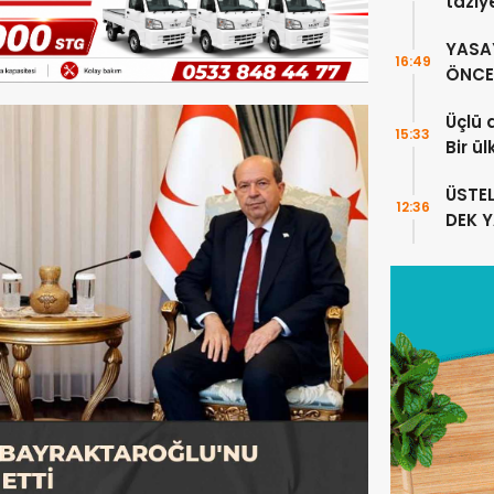
taziy
YASA
16:49
ÖNCE 
Üçlü 
15:33
Bir ü
sayıl
ÜSTE
12:36
DEK 