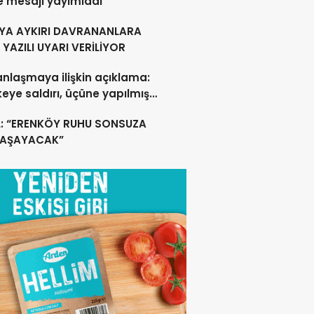
e mesajı yayımladı
YA AYKIRI DAVRANANLARA
YAZILI UYARI VERİLİYOR
anlaşmaya ilişkin açıklama:
lkeye saldırı, üçüne yapılmış
acak
L: “ERENKÖY RUHU SONSUZA
YAŞAYACAK”