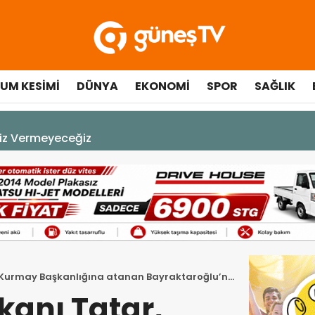
UM KESIMI
DÜNYA
EKONOMI
SPOR
SAĞLIK
A DEK YAŞAYACAK”
 Kurmay Başkanlığına atanan Bayraktaroğlu’nu
anı Tatar,