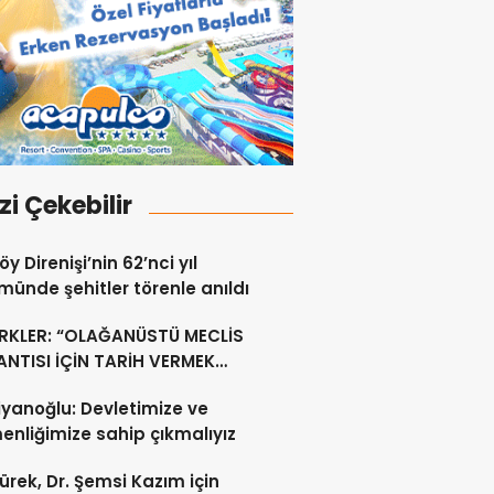
izi Çekebilir
y Direnişi’nin 62’nci yıl
ünde şehitler törenle anıldı
RKLER: “OLAĞANÜSTÜ MECLİS
NTISI İÇİN TARİH VERMEK
U DEĞİL”
yanoğlu: Devletimize ve
nliğimize sahip çıkmalıyız
ürek, Dr. Şemsi Kazım için