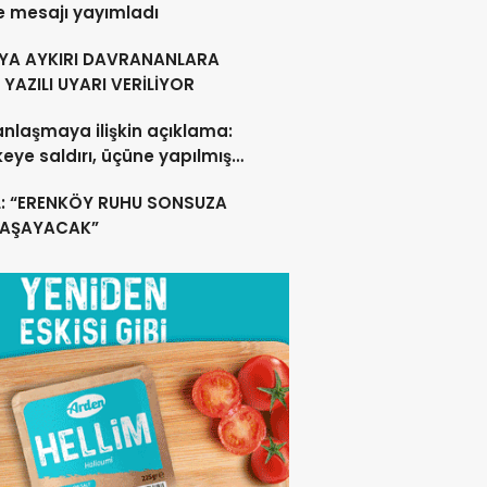
e mesajı yayımladı
YA AYKIRI DAVRANANLARA
YAZILI UYARI VERİLİYOR
anlaşmaya ilişkin açıklama:
lkeye saldırı, üçüne yapılmış
acak
L: “ERENKÖY RUHU SONSUZA
YAŞAYACAK”