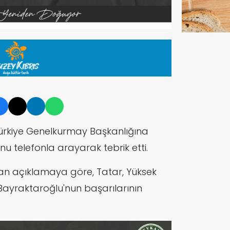
ürkiye Genelkurmay Başkanlığına
u telefonla arayarak tebrik etti.
n açıklamaya göre, Tatar, Y
üksek
B
ayraktaroğlu'nun başarılarının