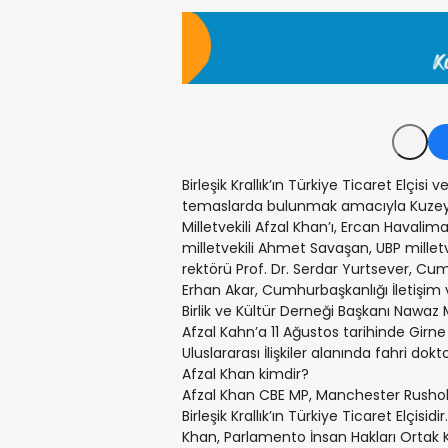
Birleşik Krallık’ın Türkiye Ticaret Elçis
temaslarda bulunmak amacıyla Kuzey K
Milletvekili Afzal Khan’ı, Ercan Haval
milletvekili Ahmet Savaşan, UBP milletv
rektörü Prof. Dr. Serdar Yurtsever, Cum
Erhan Akar, Cumhurbaşkanlığı İletişim
Birlik ve Kültür Derneği Başkanı Nawaz
Afzal Kahn’a 11 Ağustos tarihinde Girn
Uluslararası İlişkiler alanında fahri dok
Afzal Khan kimdir?
Afzal Khan CBE MP, Manchester Rusholme
Birleşik Krallık’ın Türkiye Ticaret Elçisidir.
Khan, Parlamento İnsan Hakları Ortak