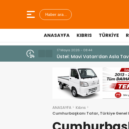
Haber ara...
ANASAYFA
KIBRIS
TÜRKIYE
R
7 Ağustos 2026 - 12:36
ÜSTEL: “ERENKÖY RUHU SONSUZ
ANASAYFA
Kıbrıs
Cumhurbaşkanı Tatar, Türkiye Genel
tebrik etti
Cumhurbaşk