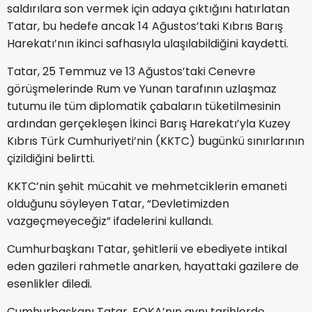
saldırılara son vermek için adaya çıktığını hatırlatan
Tatar, bu hedefe ancak 14 Ağustos’taki Kıbrıs Barış
Harekatı’nın ikinci safhasıyla ulaşılabildiğini kaydetti.
Tatar, 25 Temmuz ve 13 Ağustos’taki Cenevre
görüşmelerinde Rum ve Yunan tarafının uzlaşmaz
tutumu ile tüm diplomatik çabaların tüketilmesinin
ardından gerçekleşen İkinci Barış Harekatı’yla Kuzey
Kıbrıs Türk Cumhuriyeti’nin (KKTC) bugünkü sınırlarının
çizildiğini belirtti.
KKTC’nin şehit mücahit ve mehmetciklerin emaneti
olduğunu söyleyen Tatar, “Devletimizden
vazgeçmeyeceğiz” ifadelerini kullandı.
Cumhurbaşkanı Tatar, şehitlerii ve ebediyete intikal
eden gazileri rahmetle anarken, hayattaki gazilere de
esenlikler diledi.
Cumhurbaşkanı Tatar, EOKA’nın aynı tarihlerde