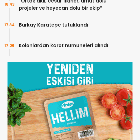
“Ortak akıl, cesur fikirler, umut dolu
18:43
projeler ve heyecan dolu bir ekip”
Burkay Karatepe tutuklandı
17:34
Kolonlardan karot numuneleri alındı
17:06