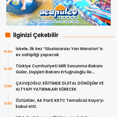
İlginizi Çekebilir
İskele, ilk kez “Uluslararası Yarı Maraton”a
15:50
ev sahipliği yapacak
Türkiye Cumhuriyeti Milli Savunma Bakanı
13:00
Güler, Dışişleri Bakanı Ertuğruloğlu ile
Ankra’da görüştü
ÇAVUŞOĞLU: EĞİTİMDE DİJİTAL DÖNÜŞÜM VE
12:55
ALTYAPI YATIRIMLARI SÜRECEK
Öztürkler, AK Parti KKTC Temsilcisi Kaya’yı
12:52
kabul etti.