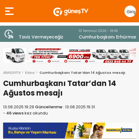
Giriş
Yap
10 Temmuz 2026 - 18:49
z
Cumhurbaşkanı Erhürman sergi açılışında
fenalaşarak hastaneye kaldırıldı
ANASAYFA
Kıbrıs
Cumhurbaşkanı Tatar’dan 14 Ağustos mesajı
Cumhurbaşkanı Tatar’dan 14
Ağustos mesajı
13.08.2025 19:29
Güncellenme :
13.08.2025 19:31
-
46 views
kez okundu