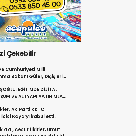
izi Çekebilir
ye Cumhuriyeti Milli
ma Bakanı Güler, Dışişleri
ı Ertuğruloğlu ile Ankra’da
OĞLU: EĞİTİMDE DİJİTAL
ştü
ŞÜM VE ALTYAPI YATIRIMLARI
CEK
kler, AK Parti KKTC
lcisi Kaya’yı kabul etti.
 akıl, cesur fikirler, umut