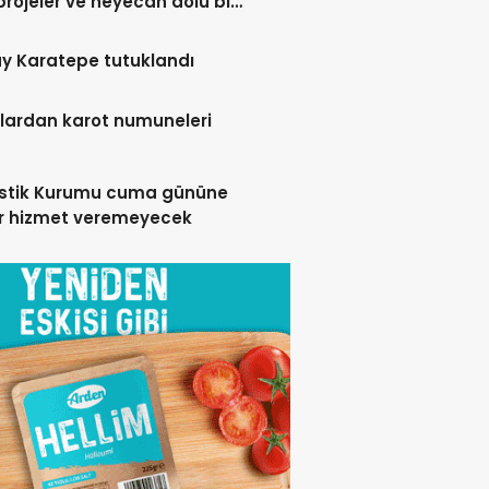
projeler ve heyecan dolu bir
y Karatepe tutuklandı
lardan karot numuneleri
istik Kurumu cuma gününe
r hizmet veremeyecek