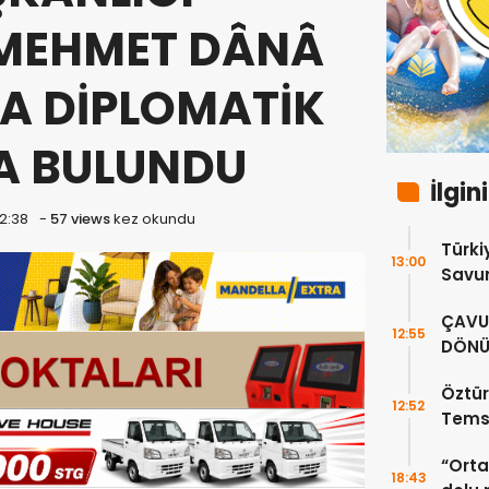
 MEHMET DÂNÂ
A DİPLOMATİK
A BULUNDU
İlgin
12:38
-
57 views
kez okundu
Türki
13:00
Savun
Bakan
ÇAVUŞ
görü
12:55
DÖNÜ
SÜRE
Öztür
12:52
Temsi
“Ortak
18:43