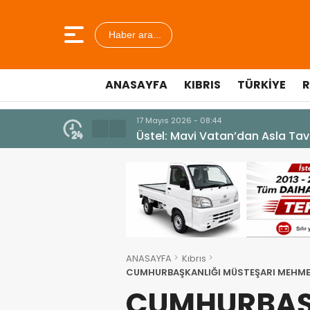
Haber ara...
ANASAYFA
KIBRIS
TÜRKIYE
R
10 Temmuz 2026 - 18:49
Cumhurbaşkanı Erhürman sergi a
ANASAYFA
Kıbrıs
CUMHURBAŞKANLIĞI MÜSTEŞARI MEHME
BULUNDU
CUMHURBAŞ