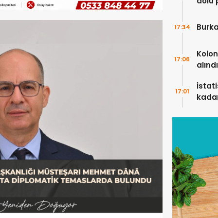
dolu 
ekip”
Burka
17:34
Kolon
17:06
alındı
İstat
17:01
kada