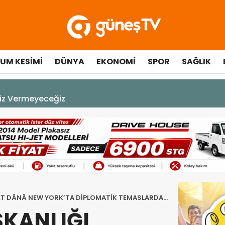
UM KESIMI
DÜNYA
EKONOMI
SPOR
SAĞLIK
çılışında fenalaşarak hastaneye kaldırıldı
T DÂNÂ NEW YORK’TA DİPLOMATİK TEMASLARDA
KANLIĞI