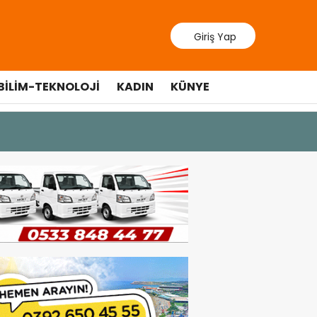
Giriş Yap
BILIM-TEKNOLOJI
KADIN
KÜNYE
9 Temmuz 202
Lefkoşa’d