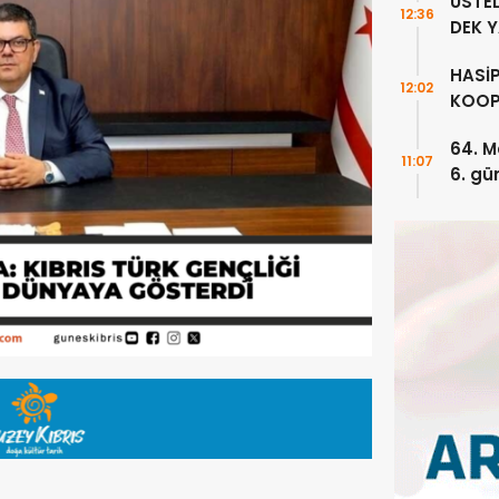
ÜSTE
12:36
DEK 
HASİ
12:02
KOOP
ÇALI
64. M
PRİML
11:07
6. gü
KARŞ