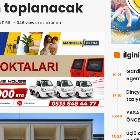
n toplanacak
 11:56
-
346 views
kez okundu
İlgin
Gardi
19:21
egeme
Dinçy
17:10
taziy
YASA
16:49
ÖNCE 
Üçlü 
15:33