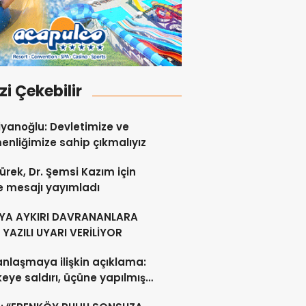
izi Çekebilir
yanoğlu: Devletimize ve
nliğimize sahip çıkmalıyız
ürek, Dr. Şemsi Kazım için
e mesajı yayımladı
YA AYKIRI DAVRANANLARA
YAZILI UYARI VERİLİYOR
anlaşmaya ilişkin açıklama:
lkeye saldırı, üçüne yapılmış
acak