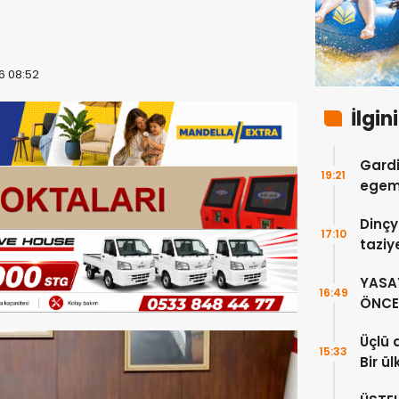
6 08:52
İlgin
Gardi
19:21
egeme
Dinçy
17:10
taziy
YASA
16:49
ÖNCE 
Üçlü 
15:33
Bir ü
sayıl