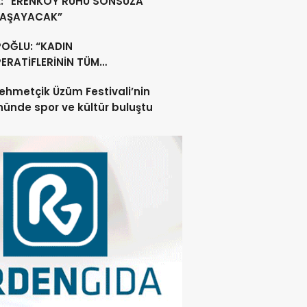
L: “ERENKÖY RUHU SONSUZA
YAŞAYACAK”
POĞLU: “KADIN
ERATİFLERİNİN TÜM
ŞANLARININ SİGORTA
ehmetçik Üzüm Festivali’nin
ERİNİ YÜZDE 100
nünde spor ve kültür buluştu
ILAYACAĞIZ”