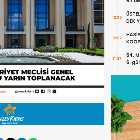
Bir ü
sayıl
ÜSTE
12:36
DEK 
HASİ
12:02
KOOP
ÇALI
64. M
PRİML
11:07
6. gü
KARŞ