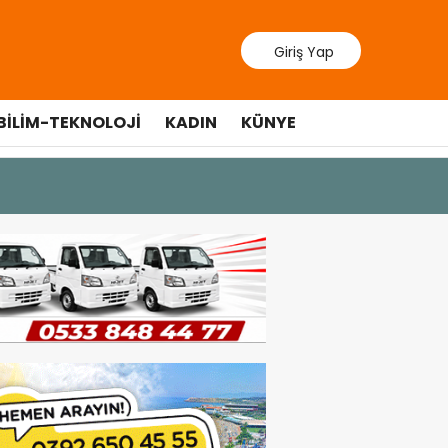
Giriş Yap
BILIM-TEKNOLOJI
KADIN
KÜNYE
10 Temmuz 20
Cumhurbaş