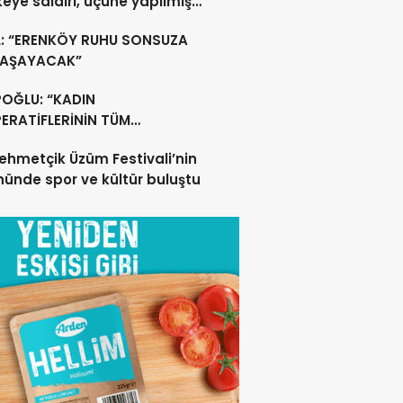
lkeye saldırı, üçüne yapılmış
acak
L: “ERENKÖY RUHU SONSUZA
YAŞAYACAK”
POĞLU: “KADIN
ERATİFLERİNİN TÜM
ŞANLARININ SİGORTA
ehmetçik Üzüm Festivali’nin
ERİNİ YÜZDE 100
nünde spor ve kültür buluştu
ILAYACAĞIZ”