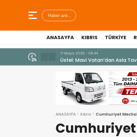
Haber ara...
ANASAYFA
KIBRIS
TÜRKIYE
R
7 Ağustos 2026 - 12:36
ÜSTEL: “ERENKÖY RUHU SONSUZ
ANASAYFA
Kıbrıs
Cumhuriyet Meclisi
Cumhuriyet 