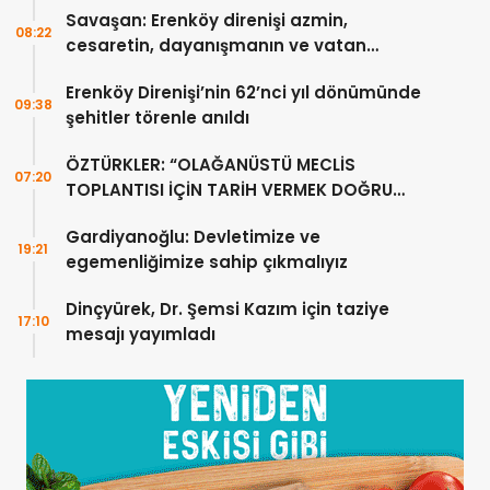
Savaşan: Erenköy direnişi azmin,
08:22
cesaretin, dayanışmanın ve vatan
sevgisinin eşsiz bir örneğidir
Erenköy Direnişi’nin 62’nci yıl dönümünde
09:38
şehitler törenle anıldı
ÖZTÜRKLER: “OLAĞANÜSTÜ MECLİS
07:20
TOPLANTISI İÇİN TARİH VERMEK DOĞRU
DEĞİL”
Gardiyanoğlu: Devletimize ve
19:21
egemenliğimize sahip çıkmalıyız
Dinçyürek, Dr. Şemsi Kazım için taziye
17:10
mesajı yayımladı