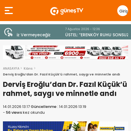
Giriş
Yap
7 Ağustos 2026 - 12:36
z
ÜSTEL: “ERENKÖY RUHU SONSUZA DEK YAŞAYACAK”
ANASAYFA
Kıbrıs
Derviş Eroğlu’dan Dr. Fazıl Küçük’ü rahmet, saygı ve minnetle andı
Derviş Eroğlu’dan Dr. Fazıl Küçük’ü
rahmet, saygı ve minnetle andı
14.01.2026 13:17
Güncellenme :
14.01.2026 13:19
-
56 views
kez okundu