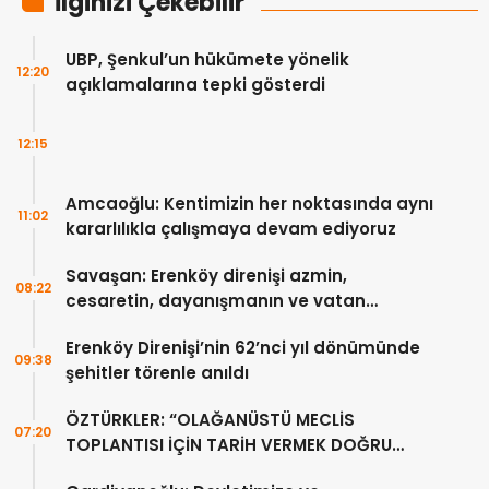
İlginizi Çekebilir
UBP, Şenkul’un hükümete yönelik
12:20
açıklamalarına tepki gösterdi
12:15
Amcaoğlu: Kentimizin her noktasında aynı
11:02
kararlılıkla çalışmaya devam ediyoruz
Savaşan: Erenköy direnişi azmin,
08:22
cesaretin, dayanışmanın ve vatan
sevgisinin eşsiz bir örneğidir
Erenköy Direnişi’nin 62’nci yıl dönümünde
09:38
şehitler törenle anıldı
ÖZTÜRKLER: “OLAĞANÜSTÜ MECLİS
07:20
TOPLANTISI İÇİN TARİH VERMEK DOĞRU
DEĞİL”