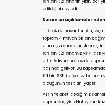
164 bin 321 binanın yıkık, acil y
edildiğini söyledi.
Kurum'un açıklamalarından 
“11 ilimizde hasar tespit çalışm
toplam 4 milyon 511 bin bağım
bina eş zamanlı incelenmiştir
164 bin 321 binamız yıkık, acil 
ettik. Adıyaman’ımızda deprem
başında geliyor. Bu kapsamd
56 bin 685 bağımsız bölümü yıkı
olduğunun tespitini yaptık.
Asrın felaketi dediğimiz Kah
depremler, yine Hatay merkezli d