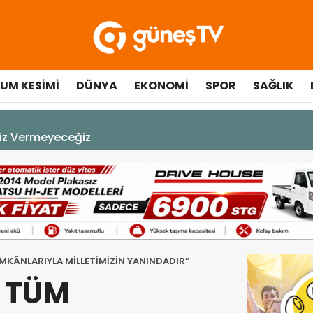
UM KESIMI
DÜNYA
EKONOMI
SPOR
SAĞLIK
çılışında fenalaşarak hastaneye kaldırıldı
İMKÂNLARIYLA MİLLETİMİZİN YANINDADIR”
Z TÜM