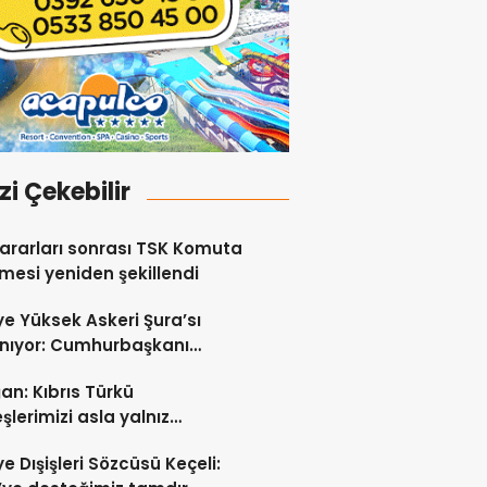
izi Çekebilir
ararları sonrası TSK Komuta
esi yeniden şekillendi
ye Yüksek Askeri Şura’sı
nıyor: Cumhurbaşkanı
an liderlik edecek!
an: Kıbrıs Türkü
şlerimizi asla yalnız
kmayacağız
ye Dışişleri Sözcüsü Keçeli: