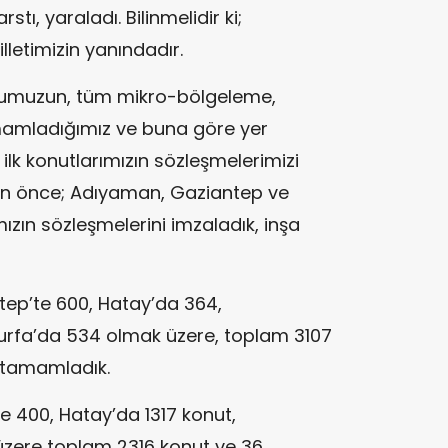
tı, yaraladı. Bilinmelidir ki;
lletimizin yanındadır.
utumuzun, tüm mikro-bölgeleme,
tamamladığımız ve buna göre yer
ilk konutlarımızın sözleşmelerimizi
ün önce; Adıyaman, Gaziantep ve
ızın sözleşmelerini imzaladık, inşa
ep’te 600, Hatay’da 364,
urfa’da 534 olmak üzere, toplam 3107
 tamamladık.
e 400, Hatay’da 1317 konut,
zere toplam 2316 konut ve 36