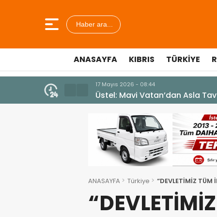
Haber ara...
ANASAYFA
KIBRIS
TÜRKIYE
R
10 Temmuz 2026 - 18:49
Cumhurbaşkanı Erhürman sergi a
ANASAYFA
Türkiye
“DEVLETİMİZ TÜM 
“DEVLETİMİ