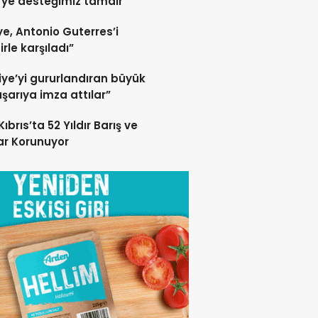
ye desteğimiz tamdır
ye, Antonio Guterres’i
irle karşıladı”
iye’yi gururlandıran büyük
aşarıya imza attılar”
ıbrıs’ta 52 Yıldır Barış ve
rar Korunuyor