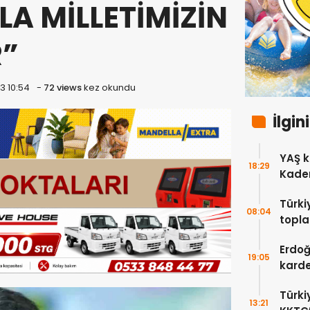
A MİLLETİMİZİN
R”
3 10:54
-
72 views
kez okundu
İlgin
YAŞ k
18:29
Kadem
Türki
08:04
topla
Erdoğ
Erdoğ
19:05
karde
bıra
Türki
13:21