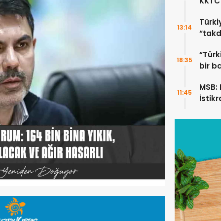
KKTC’
Türki
13:14
“takd
“Türk
18:35
bir b
MSB: K
11:45
İstik