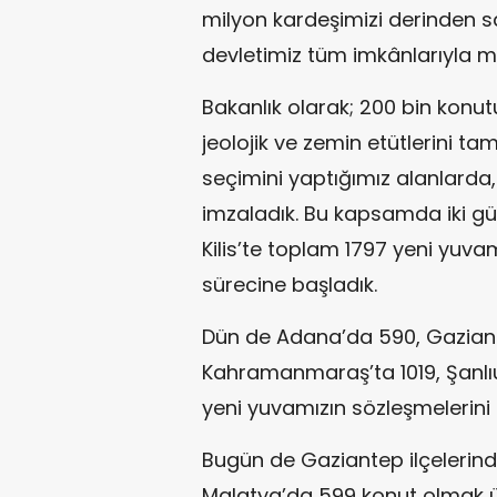
milyon kardeşimizi derinden sars
devletimiz tüm imkânlarıyla mi
Bakanlık olarak; 200 bin kon
jeolojik ve zemin etütlerini 
seçimini yaptığımız alanlarda, 
imzaladık. Bu kapsamda iki g
Kilis’te toplam 1797 yeni yuvam
sürecine başladık.
Dün de Adana’da 590, Gaziant
Kahramanmaraş’ta 1019, Şanlı
yeni yuvamızın sözleşmelerini
Bugün de Gaziantep ilçelerind
Malatya’da 599 konut olmak ü