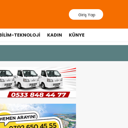
Giriş Yap
BILIM-TEKNOLOJI
KADIN
KÜNYE
9 Temmuz 202
Lefkoşa’d