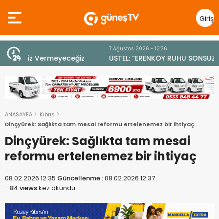
Giriş
Yap
7 Ağustos 2026 - 12:36
z
ÜSTEL: “ERENKÖY RUHU SONSUZA DEK YAŞAYACAK”
ANASAYFA
Kıbrıs
Dinçyürek: Sağlıkta tam mesai reformu ertelenemez bir ihtiyaç
Dinçyürek: Sağlıkta tam mesai
reformu ertelenemez bir ihtiyaç
08.02.2026 12:35
Güncellenme :
08.02.2026 12:37
-
84 views
kez okundu