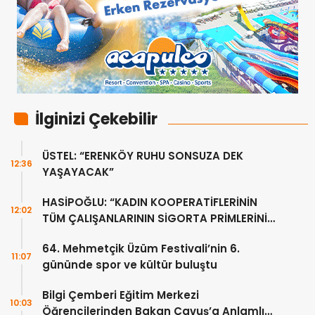
İlginizi Çekebilir
ÜSTEL: “ERENKÖY RUHU SONSUZA DEK
12:36
YAŞAYACAK”
HASİPOĞLU: “KADIN KOOPERATİFLERİNİN
12:02
TÜM ÇALIŞANLARININ SİGORTA PRİMLERİNİ
YÜZDE 100 KARŞILAYACAĞIZ”
64. Mehmetçik Üzüm Festivali’nin 6.
11:07
gününde spor ve kültür buluştu
Bilgi Çemberi Eğitim Merkezi
10:03
Öğrencilerinden Bakan Çavuş’a Anlamlı