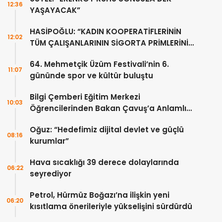
12:36
YAŞAYACAK”
HASİPOĞLU: “KADIN KOOPERATİFLERİNİN
12:02
TÜM ÇALIŞANLARININ SİGORTA PRİMLERİNİ
YÜZDE 100 KARŞILAYACAĞIZ”
64. Mehmetçik Üzüm Festivali’nin 6.
11:07
gününde spor ve kültür buluştu
Bilgi Çemberi Eğitim Merkezi
10:03
Öğrencilerinden Bakan Çavuş’a Anlamlı
Ziyaret
Oğuz: “Hedefimiz dijital devlet ve güçlü
08:16
kurumlar”
Hava sıcaklığı 39 derece dolaylarında
06:22
seyrediyor
Petrol, Hürmüz Boğazı’na ilişkin yeni
06:20
kısıtlama önerileriyle yükselişini sürdürdü