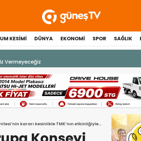
UM KESIMI
DÜNYA
EKONOMI
SPOR
SAĞLIK
A DEK YAŞAYACAK”
itesi’nin kararı kesinlikle TMK’nın etkinliğiyle
vrupa Konseyi