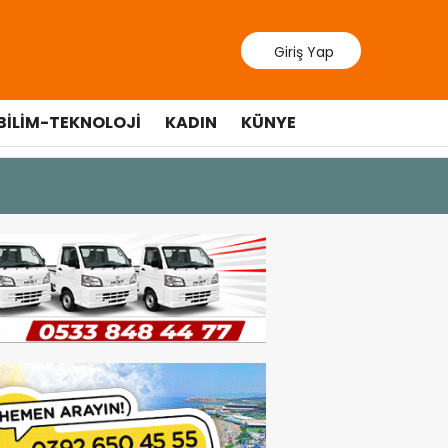
Giriş Yap
BILIM-TEKNOLOJI
KADIN
KÜNYE
10 Temmuz 20
Cumhurbaş