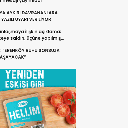
e mesajı yayımladı
YA AYKIRI DAVRANANLARA
YAZILI UYARI VERİLİYOR
anlaşmaya ilişkin açıklama:
lkeye saldırı, üçüne yapılmış
acak
L: “ERENKÖY RUHU SONSUZA
YAŞAYACAK”