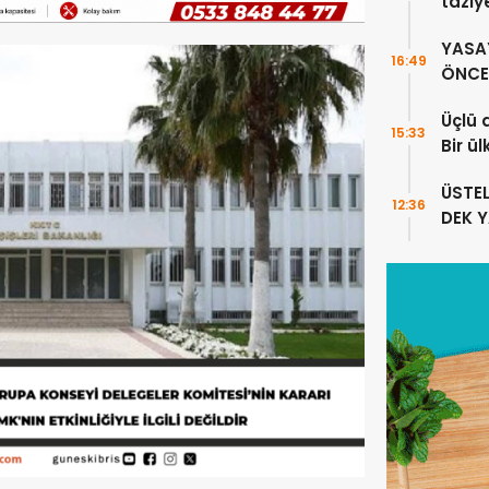
taziy
YASA
16:49
ÖNCE 
Üçlü 
15:33
Bir ü
sayıl
ÜSTE
12:36
DEK 