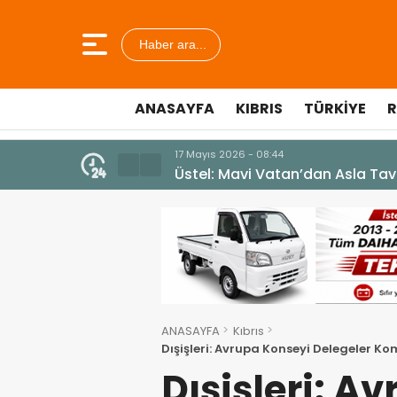
Haber ara...
ANASAYFA
KIBRIS
TÜRKIYE
R
7 Ağustos 2026 - 12:36
ÜSTEL: “ERENKÖY RUHU SONSUZ
ANASAYFA
Kıbrıs
Dışişleri: Avrupa Konseyi Delegeler Kom
ilgili değildir
Dışişleri: A