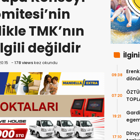
omitesi’nin
likle TMK’nın
lgili değildir
İlgin
20:15
-
178 views
kez okundu
Erenkö
09:38
dönüm
ÖZTÜ
07:20
TOPLA
DOĞR
Gardi
19:21
egeme
Dinçy
17:10