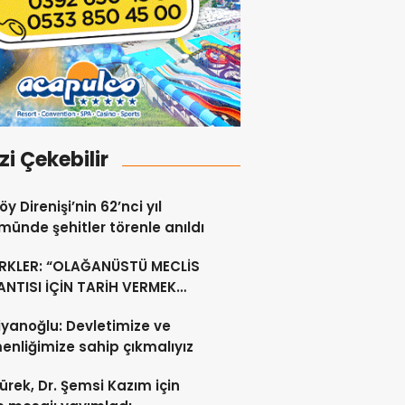
izi Çekebilir
y Direnişi’nin 62’nci yıl
ünde şehitler törenle anıldı
RKLER: “OLAĞANÜSTÜ MECLİS
NTISI İÇİN TARİH VERMEK
U DEĞİL”
yanoğlu: Devletimize ve
nliğimize sahip çıkmalıyız
ürek, Dr. Şemsi Kazım için