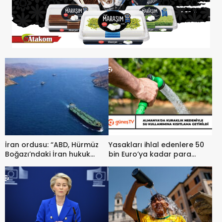
İran ordusu: “ABD, Hürmüz
Yasakları ihlal edenlere 50
Boğazı’ndaki İran hukuk
bin Euro’ya kadar para
sistemini kabul etmedikçe
cezası
boğaz kapalı kalacak”