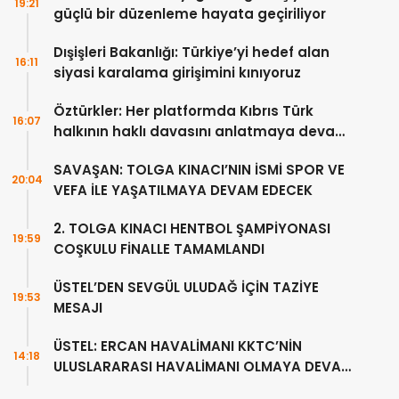
19:21
güçlü bir düzenleme hayata geçiriliyor
Dışişleri Bakanlığı: Türkiye’yi hedef alan
16:11
siyasi karalama girişimini kınıyoruz
Öztürkler: Her platformda Kıbrıs Türk
16:07
halkının haklı davasını anlatmaya devam
edeceğiz
SAVAŞAN: TOLGA KINACI’NIN İSMİ SPOR VE
20:04
VEFA İLE YAŞATILMAYA DEVAM EDECEK
2. TOLGA KINACI HENTBOL ŞAMPİYONASI
19:59
COŞKULU FİNALLE TAMAMLANDI
ÜSTEL’DEN SEVGÜL ULUDAĞ İÇİN TAZİYE
19:53
MESAJI
ÜSTEL: ERCAN HAVALİMANI KKTC’NİN
14:18
ULUSLARARASI HAVALİMANI OLMAYA DEVAM
EDECEK