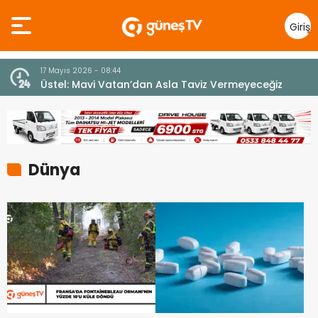
Giriş
Yap
7 Ağustos 2026 - 12:36
iz
ÜSTEL: “ERENKÖY RUHU SONSUZA DEK YAŞAYACAK”
Dünya