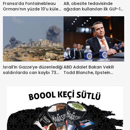
Fransa’da Fontainebleau
AB, obezite tedavisinde
Ormanı’nın yüzde 10’u küle
ağızdan kullanılan ilk GLP-1
döndü
ilacına onay verdi
İsrail’in Gazze’ye düzenlediği
ABD Adalet Bakan Vekili
saldırılarda can kaybı 73
Todd Blanche, Epstein
bin 250’ye yükseldi
mağdurlarından özür diledi