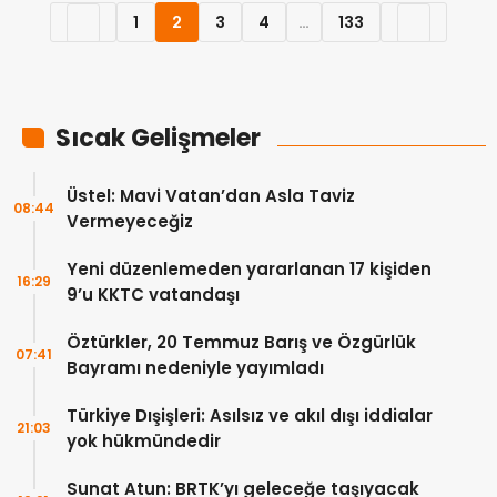
1
2
3
4
…
133
Sıcak Gelişmeler
Üstel: Mavi Vatan’dan Asla Taviz
08:44
Vermeyeceğiz
Yeni düzenlemeden yararlanan 17 kişiden
16:29
9’u KKTC vatandaşı
Öztürkler, 20 Temmuz Barış ve Özgürlük
07:41
Bayramı nedeniyle yayımladı
Türkiye Dışişleri: Asılsız ve akıl dışı iddialar
21:03
yok hükmündedir
Sunat Atun: BRTK’yı geleceğe taşıyacak