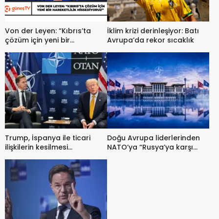
Von der Leyen: “Kıbrıs’ta
İklim krizi derinleşiyor: Batı
çözüm için yeni bir
Avrupa’da rekor sıcaklık
hareketlilik hissediyoruz”
Trump, İspanya ile ticari
Doğu Avrupa liderlerinden
ilişkilerin kesilmesi
NATO’ya “Rusya’ya karşı
çağrısında bulundu
birlik ve caydırıcılık” çağrısı