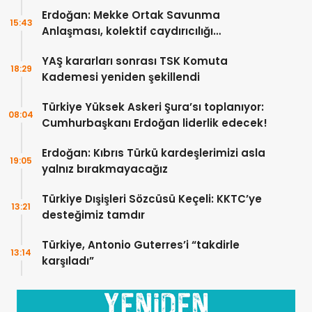
tarihi bir adım
Erdoğan: Mekke Ortak Savunma
15:43
Anlaşması, kolektif caydırıcılığı
güçlendirecek
YAŞ kararları sonrası TSK Komuta
18:29
Kademesi yeniden şekillendi
Türkiye Yüksek Askeri Şura’sı toplanıyor:
08:04
Cumhurbaşkanı Erdoğan liderlik edecek!
Erdoğan: Kıbrıs Türkü kardeşlerimizi asla
19:05
yalnız bırakmayacağız
Türkiye Dışişleri Sözcüsü Keçeli: KKTC’ye
13:21
desteğimiz tamdır
Türkiye, Antonio Guterres’i “takdirle
13:14
karşıladı”