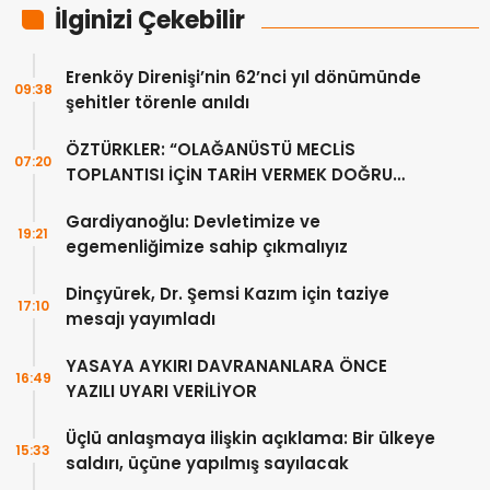
İlginizi Çekebilir
Erenköy Direnişi’nin 62’nci yıl dönümünde
09:38
şehitler törenle anıldı
ÖZTÜRKLER: “OLAĞANÜSTÜ MECLİS
07:20
TOPLANTISI İÇİN TARİH VERMEK DOĞRU
DEĞİL”
Gardiyanoğlu: Devletimize ve
19:21
egemenliğimize sahip çıkmalıyız
Dinçyürek, Dr. Şemsi Kazım için taziye
17:10
mesajı yayımladı
YASAYA AYKIRI DAVRANANLARA ÖNCE
16:49
YAZILI UYARI VERİLİYOR
Üçlü anlaşmaya ilişkin açıklama: Bir ülkeye
15:33
saldırı, üçüne yapılmış sayılacak