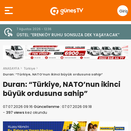
Giriş
Yap
7 Ağustos 2026 - 12:36
z
ÜSTEL: “ERENKÖY RUHU SONSUZA DEK YAŞAYACAK”
ANASAYFA
Türkiye
Duran: “Türkiye, NATO’nun ikinci büyük ordusuna sahip”
Duran: “Türkiye, NATO’nun ikinci
büyük ordusuna sahip”
07.07.2026 09:16
Güncellenme :
07.07.2026 09:18
-
397 views
kez okundu