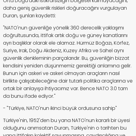
Orta Doğu'daki istikrarsızlığın bölgesel kalmayacağını,
daha geniş güvenlik riskleri doğuracağını vurgulayan
Duran, şunları kaydetti:
"NATO'nun güvenliğe yönelik 360 derecelik yaklaşımı
doğrultusunda, ittifak artık doğu ve güney kanatlarını
ayrı başlıklar olarak ele alamaz. Hürmüz Boğazı, Körfez,
Suriye, Irak, Doğu Akdeniz, Kuzey Afrika ve Sahel aynı
güvenlik denkleminin parçalarıdır. Bu, güvenliğin bizzat
kendisini yeniden düşünmemiz gerektiği anlamına gelir.
Bunun için askeri ve askeri olmayan araçların nasıl
birlikte çalışabileceğine dair tutarlı politika araçlarına ve
ortak bir anlayışa ihtiyacımız var. Bence NATO 3.0 tam
da bunu ifade ediyor."
- "Türkiye, NATO'nun ikinci büyük ordusuna sahip"
Türkiye'nin, 1952'den bu yana NATO'nun kararlı bir üyesi
olduğunu anımsatan Duran, Türkiye'nin o tarihten bu
yana ittifakın kolektif savunmasına, caydırıcılığına ve