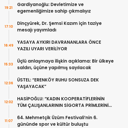
Gardiyanoğlu: Devletimize ve
19:21
egemenliğimize sahip çıkmalıyız
Dinçyürek, Dr. Şemsi Kazım için taziye
17:10
mesajı yayımladı
YASAYA AYKIRI DAVRANANLARA ÖNCE
16:49
YAZILI UYARI VERİLİYOR
Üçlü anlaşmaya ilişkin açıklama: Bir ülkeye
15:33
saldırı, üçüne yapılmış sayılacak
ÜSTEL: “ERENKÖY RUHU SONSUZA DEK
12:36
YAŞAYACAK”
HASİPOĞLU: “KADIN KOOPERATİFLERİNİN
12:02
TÜM ÇALIŞANLARININ SİGORTA PRİMLERİNİ
YÜZDE 100 KARŞILAYACAĞIZ”
64. Mehmetçik Üzüm Festivali’nin 6.
11:07
gününde spor ve kültür buluştu