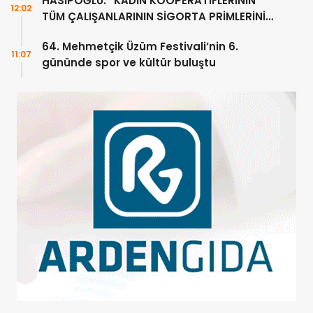
HASİPOĞLU: “KADIN KOOPERATİFLERİNİN
12:02
TÜM ÇALIŞANLARININ SİGORTA PRİMLERİNİ
YÜZDE 100 KARŞILAYACAĞIZ”
64. Mehmetçik Üzüm Festivali’nin 6.
11:07
gününde spor ve kültür buluştu