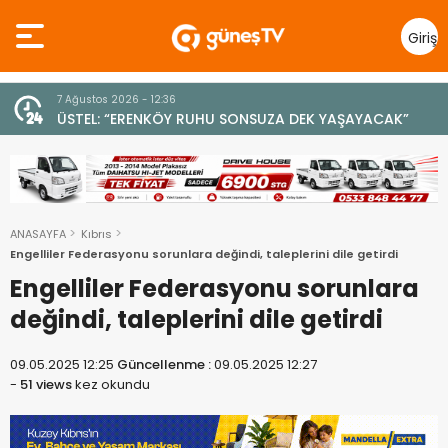
Giriş
Yap
7 Ağustos 2026 - 12:36
z
ÜSTEL: “ERENKÖY RUHU SONSUZA DEK YAŞAYACAK”
ANASAYFA
Kıbrıs
Engelliler Federasyonu sorunlara değindi, taleplerini dile getirdi
Engelliler Federasyonu sorunlara
değindi, taleplerini dile getirdi
09.05.2025 12:25
Güncellenme :
09.05.2025 12:27
-
51 views
kez okundu