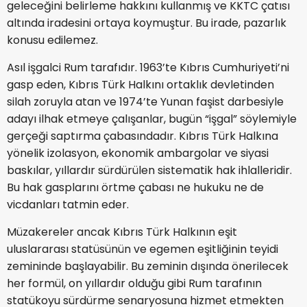
geleceğini belirleme hakkını kullanmış ve KKTC çatısı
altında iradesini ortaya koymuştur. Bu irade, pazarlık
konusu edilemez.
Asıl işgalci Rum tarafıdır. 1963’te Kıbrıs Cumhuriyeti’ni
gasp eden, Kıbrıs Türk Halkını ortaklık devletinden
silah zoruyla atan ve 1974’te Yunan faşist darbesiyle
adayı ilhak etmeye çalışanlar, bugün “işgal” söylemiyle
gerçeği saptırma çabasındadır. Kıbrıs Türk Halkına
yönelik izolasyon, ekonomik ambargolar ve siyasi
baskılar, yıllardır sürdürülen sistematik hak ihlalleridir.
Bu hak gasplarını örtme çabası ne hukuku ne de
vicdanları tatmin eder.
Müzakereler ancak Kıbrıs Türk Halkının eşit
uluslararası statüsünün ve egemen eşitliğinin teyidi
zemininde başlayabilir. Bu zeminin dışında önerilecek
her formül, on yıllardır olduğu gibi Rum tarafının
statükoyu sürdürme senaryosuna hizmet etmekten