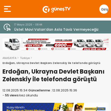
Giriş
Yap
7 Ağustos 2026 - 12:36
z
ÜSTEL: “ERENKÖY RUHU SONSUZA DEK YAŞAYACAK”
ANASAYFA
Türkiye
Erdoğan, Ukrayna Devlet Başkanı Zelenskiy ile telefonda görüştü
Erdoğan, Ukrayna Devlet Başkanı
Zelenskiy ile telefonda görüştü
12.08.2025 15:34
Güncellenme :
12.08.2025 15:36
-
55 views
kez okundu