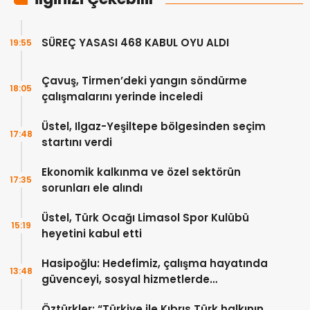
SÜREÇ YASASI 468 KABUL OYU ALDI
19:55
Çavuş, Tirmen’deki yangın söndürme
18:05
çalışmalarını yerinde inceledi
Üstel, Ilgaz-Yeşiltepe bölgesinden seçim
17:48
startını verdi
Ekonomik kalkınma ve özel sektörün
17:35
sorunları ele alındı
Üstel, Türk Ocağı Limasol Spor Kulübü
15:19
heyetini kabul etti
Hasipoğlu: Hedefimiz, çalışma hayatında
13:48
güvenceyi, sosyal hizmetlerde
erişilebilirliği güçlendirmek
Öztürkler: “Türkiye ile Kıbrıs Türk halkının