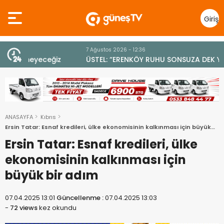
Giriş
Yap
7 Ağustos 2026 - 12:36
z
ÜSTEL: “ERENKÖY RUHU SONSUZA DEK YAŞAYACAK”
ANASAYFA
Kıbrıs
Ersin Tatar: Esnaf kredileri, ülke ekonomisinin kalkınması için büyük
bir adım
Ersin Tatar: Esnaf kredileri, ülke
ekonomisinin kalkınması için
büyük bir adım
07.04.2025 13:01
Güncellenme :
07.04.2025 13:03
-
72 views
kez okundu