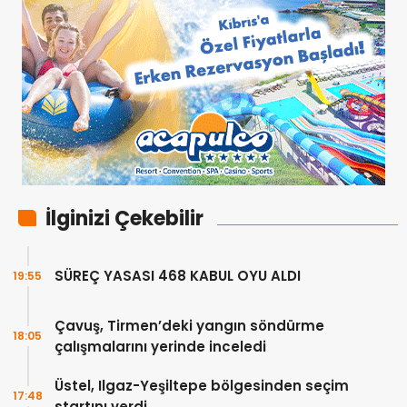
İlginizi Çekebilir
SÜREÇ YASASI 468 KABUL OYU ALDI
19:55
Çavuş, Tirmen’deki yangın söndürme
18:05
çalışmalarını yerinde inceledi
Üstel, Ilgaz-Yeşiltepe bölgesinden seçim
17:48
startını verdi