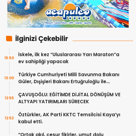
İlginizi Çekebilir
İskele, ilk kez “Uluslararası Yarı Maraton”a
15:50
ev sahipliği yapacak
Türkiye Cumhuriyeti Milli Savunma Bakanı
13:00
Güler, Dışişleri Bakanı Ertuğruloğlu ile
Ankra’da görüştü
ÇAVUŞOĞLU: EĞİTİMDE DİJİTAL DÖNÜŞÜM VE
12:55
ALTYAPI YATIRIMLARI SÜRECEK
Öztürkler, AK Parti KKTC Temsilcisi Kaya’yı
12:52
kabul etti.
“Ortak akıl, cesur fikirler, umut dolu