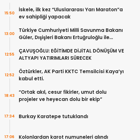
İskele, ilk kez “Uluslararası Yarı Maraton”a
15:50
ev sahipliği yapacak
Türkiye Cumhuriyeti Milli Savunma Bakanı
13:00
Güler, Dışişleri Bakanı Ertuğruloğlu ile
Ankra’da görüştü
ÇAVUŞOĞLU: EĞİTİMDE DİJİTAL DÖNÜŞÜM VE
12:55
ALTYAPI YATIRIMLARI SÜRECEK
Öztürkler, AK Parti KKTC Temsilcisi Kaya’yı
12:52
kabul etti.
“Ortak akıl, cesur fikirler, umut dolu
18:43
projeler ve heyecan dolu bir ekip”
Burkay Karatepe tutuklandı
17:34
Kolonlardan karot numuneleri alındı
17:06