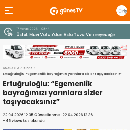
Giriş
Yap
10 Temmuz 2026 - 18:49
z
Cumhurbaşkanı Erhürman sergi açılışında
fenalaşarak hastaneye kaldırıldı
ANASAYFA
Kıbrıs
Ertuğruloğlu: “Egemenlik bayrağımızı yarınlara sizler taşıyacaksınız”
Ertuğruloğlu: “Egemenlik
bayrağımızı yarınlara sizler
taşıyacaksınız”
22.04.2026 12:35
Güncellenme :
22.04.2026 12:36
-
45 views
kez okundu