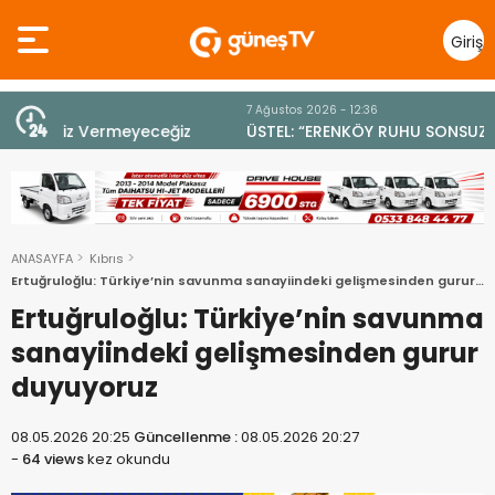
Giriş
Yap
7 Ağustos 2026 - 12:36
z
ÜSTEL: “ERENKÖY RUHU SONSUZA DEK YAŞAYACAK”
ANASAYFA
Kıbrıs
Ertuğruloğlu: Türkiye’nin savunma sanayiindeki gelişmesinden gurur
duyuyoruz
Ertuğruloğlu: Türkiye’nin savunma
sanayiindeki gelişmesinden gurur
duyuyoruz
08.05.2026 20:25
Güncellenme :
08.05.2026 20:27
-
64 views
kez okundu