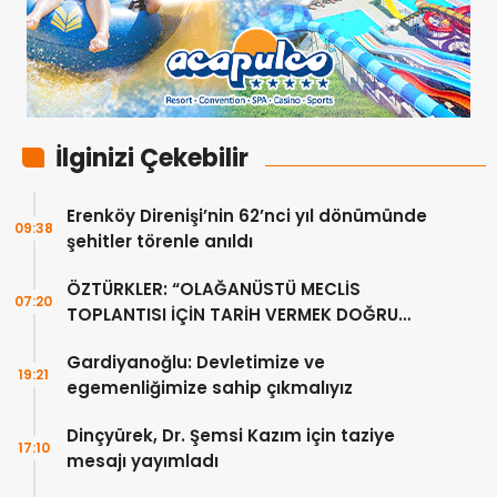
İlginizi Çekebilir
Erenköy Direnişi’nin 62’nci yıl dönümünde
09:38
şehitler törenle anıldı
ÖZTÜRKLER: “OLAĞANÜSTÜ MECLİS
07:20
TOPLANTISI İÇİN TARİH VERMEK DOĞRU
DEĞİL”
Gardiyanoğlu: Devletimize ve
19:21
egemenliğimize sahip çıkmalıyız
Dinçyürek, Dr. Şemsi Kazım için taziye
17:10
mesajı yayımladı