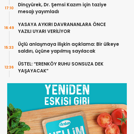
Dinçyürek, Dr. Şemsi Kazım için taziye
17:10
mesajı yayımladı
YASAYA AYKIRI DAVRANANLARA ÖNCE
16:49
YAZILI UYARI VERİLİYOR
Üçlü anlaşmaya ilişkin açıklama: Bir ülkeye
15:33
saldırı, üçüne yapılmış sayılacak
ÜSTEL: “ERENKÖY RUHU SONSUZA DEK
12:36
YAŞAYACAK”