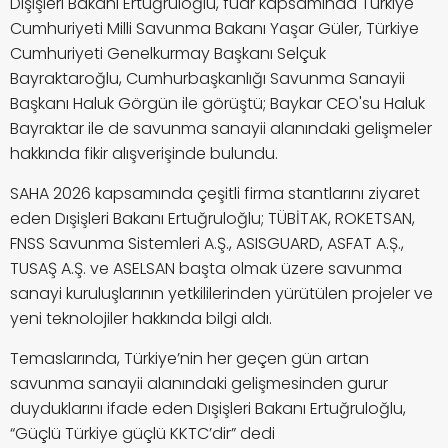
Dışişleri Bakanı Ertuğruloğlu, fuar kapsamında Türkiye
Cumhuriyeti Milli Savunma Bakanı Yaşar Güler, Türkiye
Cumhuriyeti Genelkurmay Başkanı Selçuk
Bayraktaroğlu, Cumhurbaşkanlığı Savunma Sanayii
Başkanı Haluk Görgün ile görüştü; Baykar CEO'su Haluk
Bayraktar ile de savunma sanayii alanındaki gelişmeler
hakkında fikir alışverişinde bulundu.
SAHA 2026 kapsamında çeşitli firma stantlarını ziyaret
eden Dışişleri Bakanı Ertuğruloğlu; TÜBİTAK, ROKETSAN,
FNSS Savunma Sistemleri A.Ş., ASISGUARD, ASFAT A.Ș.,
TUSAŞ A.Ş. ve ASELSAN başta olmak üzere savunma
sanayi kuruluşlarının yetkililerinden yürütülen projeler ve
yeni teknolojiler hakkında bilgi aldı.
Temaslarında, Türkiye’nin her geçen gün artan
savunma sanayii alanındaki gelişmesinden gurur
duyduklarını ifade eden Dışişleri Bakanı Ertuğruloğlu,
“Güçlü Türkiye güçlü KKTC’dir” dedi