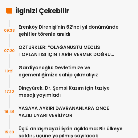
İlginizi Çekebilir
Erenköy Direnişi’nin 62’nci yıl dönümünde
09:38
şehitler törenle anıldı
ÖZTÜRKLER: “OLAĞANÜSTÜ MECLİS
07:20
TOPLANTISI İÇİN TARİH VERMEK DOĞRU
DEĞİL”
Gardiyanoğlu: Devletimize ve
19:21
egemenliğimize sahip çıkmalıyız
Dinçyürek, Dr. Şemsi Kazım için taziye
17:10
mesajı yayımladı
YASAYA AYKIRI DAVRANANLARA ÖNCE
16:49
YAZILI UYARI VERİLİYOR
Üçlü anlaşmaya ilişkin açıklama: Bir ülkeye
15:33
saldırı, üçüne yapılmış sayılacak