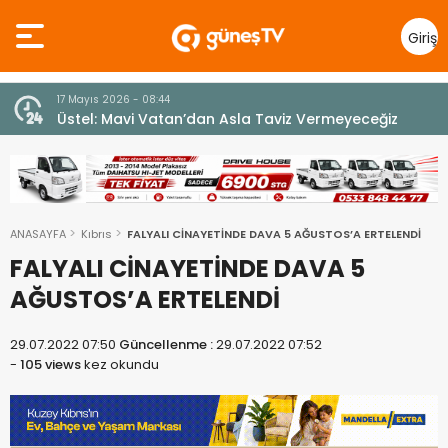
Giriş
Yap
7 Ağustos 2026 - 12:36
z
ÜSTEL: “ERENKÖY RUHU SONSUZA DEK YAŞAYACAK”
ANASAYFA
Kıbrıs
FALYALI CİNAYETİNDE DAVA 5 AĞUSTOS’A ERTELENDİ
FALYALI CİNAYETİNDE DAVA 5
AĞUSTOS’A ERTELENDİ
29.07.2022 07:50
Güncellenme :
29.07.2022 07:52
-
105 views
kez okundu