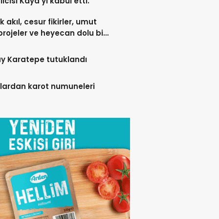
lcisi Kaya’yı kabul etti.
 akıl, cesur fikirler, umut
projeler ve heyecan dolu bir
y Karatepe tutuklandı
lardan karot numuneleri