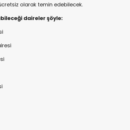
ücretsiz olarak temin edebilecek.
abileceği daireler şöyle:
si
resi
si
i