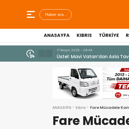
Haber ara...
ANASAYFA
KIBRIS
TÜRKIYE
R
10 Temmuz 2026 - 18:49
Cumhurbaşkanı Erhürman sergi a
ANASAYFA
Kıbrıs
Fare Mücadele Kam
Fare Mücad