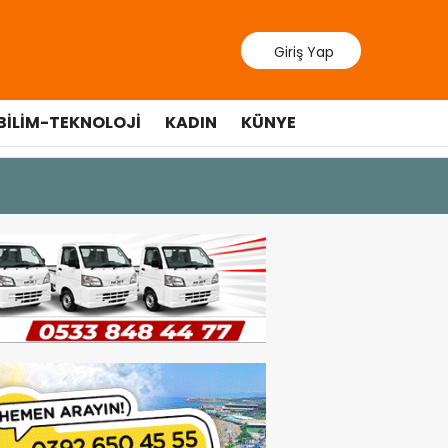
Giriş Yap
BILIM-TEKNOLOJI
KADIN
KÜNYE
9 Temmuz 202
Lefkoşa’d