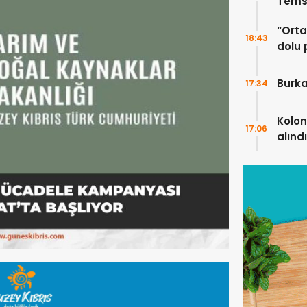
Temsi
“Ortak
18:43
dolu 
ekip”
Burka
17:34
Kolon
17:06
alındı