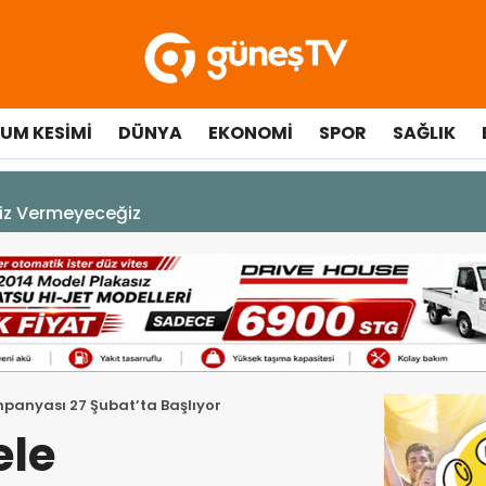
UM KESIMI
DÜNYA
EKONOMI
SPOR
SAĞLIK
çılışında fenalaşarak hastaneye kaldırıldı
panyası 27 Şubat’ta Başlıyor
ele