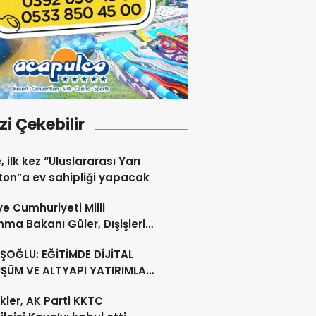
izi Çekebilir
, ilk kez “Uluslararası Yarı
on”a ev sahipliği yapacak
ye Cumhuriyeti Milli
ma Bakanı Güler, Dışişleri
ı Ertuğruloğlu ile Ankra’da
OĞLU: EĞİTİMDE DİJİTAL
ştü
ŞÜM VE ALTYAPI YATIRIMLARI
CEK
kler, AK Parti KKTC