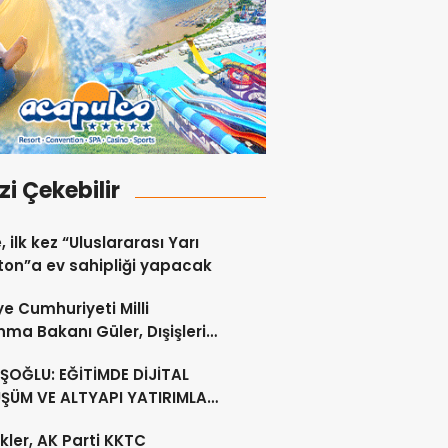
izi Çekebilir
, ilk kez “Uluslararası Yarı
on”a ev sahipliği yapacak
ye Cumhuriyeti Milli
ma Bakanı Güler, Dışişleri
ı Ertuğruloğlu ile Ankra’da
OĞLU: EĞİTİMDE DİJİTAL
ştü
ŞÜM VE ALTYAPI YATIRIMLARI
CEK
kler, AK Parti KKTC