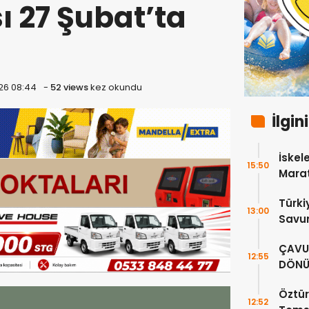
 27 Şubat’ta
26 08:44
-
52 views
kez okundu
İlgin
İskele
15:50
Marat
Türki
13:00
Savun
Bakan
ÇAVUŞ
görü
12:55
DÖNÜ
SÜRE
Öztür
12:52