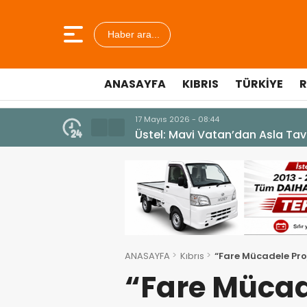
Haber ara...
ANASAYFA
KIBRIS
TÜRKIYE
R
10 Temmuz 2026 - 18:49
Cumhurbaşkanı Erhürman sergi a
ANASAYFA
Kıbrıs
“Fare Mücadele Proj
“Fare Mücad