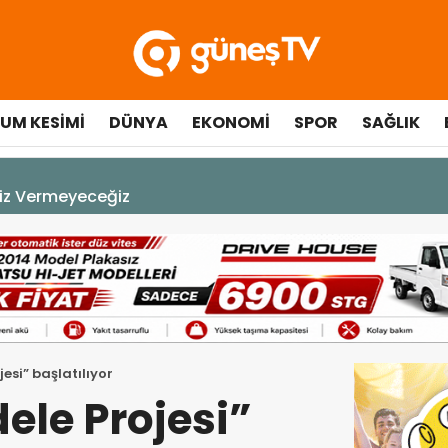
UM KESIMI
DÜNYA
EKONOMI
SPOR
SAĞLIK
çılışında fenalaşarak hastaneye kaldırıldı
esi” başlatılıyor
ele Projesi”