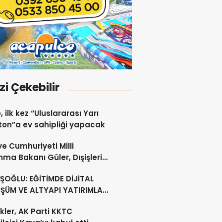
izi Çekebilir
, ilk kez “Uluslararası Yarı
on”a ev sahipliği yapacak
ye Cumhuriyeti Milli
ma Bakanı Güler, Dışişleri
ı Ertuğruloğlu ile Ankra’da
OĞLU: EĞİTİMDE DİJİTAL
ştü
ŞÜM VE ALTYAPI YATIRIMLARI
CEK
kler, AK Parti KKTC