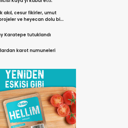
lcisi Kaya’yı kabul etti.
 akıl, cesur fikirler, umut
projeler ve heyecan dolu bir
y Karatepe tutuklandı
lardan karot numuneleri