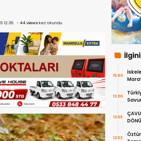
5 12:35
-
44 views
kez okundu
İlgin
İskele
15:50
Marat
Türki
13:00
Savun
Bakan
ÇAVUŞ
görü
12:55
DÖNÜ
SÜRE
Öztür
12:52