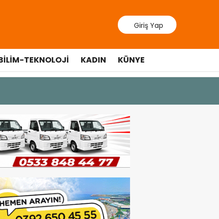
Giriş Yap
BILIM-TEKNOLOJI
KADIN
KÜNYE
9 Temmuz 202
Lefkoşa’d