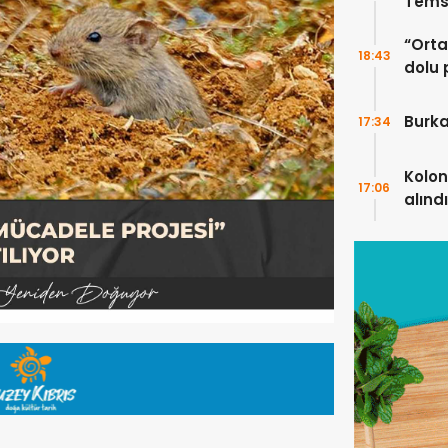
Temsi
“Ortak
18:43
dolu 
ekip”
Burka
17:34
Kolon
17:06
alındı