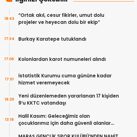
“Ortak akıl, cesur fikirler, umut dolu
18:43
projeler ve heyecan dolu bir ekip”
Burkay Karatepe tutuklandı
17:34
Kolonlardan karot numuneleri alındı
17:06
İstatistik Kurumu cuma gününe kadar
17:01
hizmet veremeyecek
Yeni düzenlemeden yararlanan 17 kişiden
16:29
9’u KKTC vatandaşı
Halil Kasım: Geleceğimiz olan
13:18
çocuklarımız için daha güvenli alanlar
oluşturuyoruz
MARAŞ GENÇLİK SPOR KULÜBÜ’NDEN NAHİT