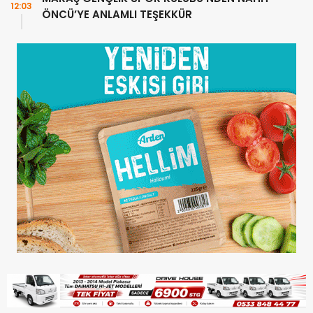
12:03
ÖNCÜ’YE ANLAMLI TEŞEKKÜR