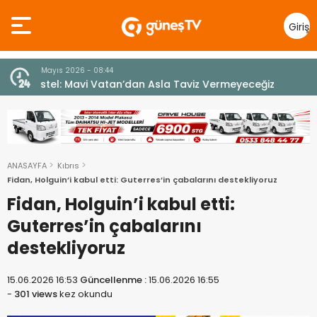
Giriş
Yap
10 Temmuz 2026 - 18:49
z
Cumhurbaşkanı Erhürman sergi açılışında
fenalaşarak hastaneye kaldırıldı
ANASAYFA
Kıbrıs
Fidan, Holguin’i kabul etti: Guterres’in çabalarını destekliyoruz
Fidan, Holguin’i kabul etti:
Guterres’in çabalarını
destekliyoruz
15.06.2026 16:53
Güncellenme :
15.06.2026 16:55
-
301 views
kez okundu