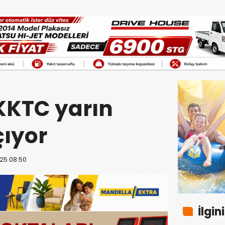
KKTC yarın
çıyor
25 08:50
İlgin