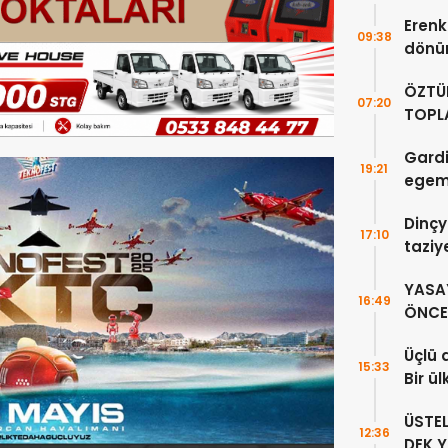
Erenkö
09:38
dönüm
ÖZTÜ
07:20
TOPLA
DOĞR
Gardi
19:21
egeme
Dinçy
17:10
taziy
YASA
16:49
ÖNCE 
Üçlü 
15:33
Bir ü
sayıl
ÜSTE
12:36
DEK 