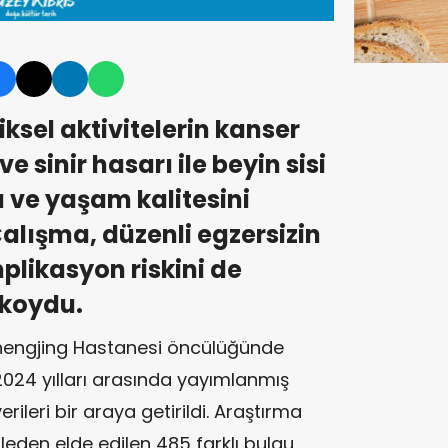
iksel aktivitelerin kanser
e sinir hasarı ile beyin sisi
nı ve yaşam kalitesini
Çalışma, düzenli egzersizin
plikasyon riskini de
koydu.
 Shengjing Hastanesi öncülüğünde
2024 yılları arasında yayımlanmış
rileri bir araya getirildi. Araştırma
eden elde edilen 485 farklı bulgu