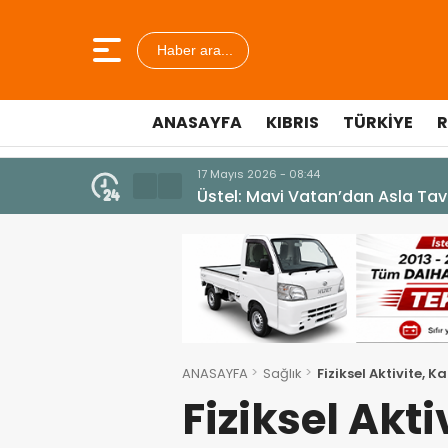
Haber ara...
ANASAYFA
KIBRIS
TÜRKIYE
R
7 Ağustos 2026 - 12:36
ÜSTEL: “ERENKÖY RUHU SONSUZ
ANASAYFA
Sağlık
Fiziksel Aktivite, K
Fiziksel Akti