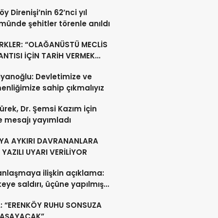
y Direnişi’nin 62’nci yıl
ünde şehitler törenle anıldı
RKLER: “OLAĞANÜSTÜ MECLİS
NTISI İÇİN TARİH VERMEK
U DEĞİL”
yanoğlu: Devletimize ve
nliğimize sahip çıkmalıyız
ürek, Dr. Şemsi Kazım için
e mesajı yayımladı
YA AYKIRI DAVRANANLARA
YAZILI UYARI VERİLİYOR
anlaşmaya ilişkin açıklama:
lkeye saldırı, üçüne yapılmış
acak
L: “ERENKÖY RUHU SONSUZA
YAŞAYACAK”