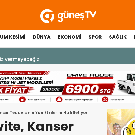
UM KESIMI
DÜNYA
EKONOMI
SPOR
SAĞLIK
A DEK YAŞAYACAK”
anser Tedavisinin Yan Etkilerini Hafifletiyor
vite, Kanser