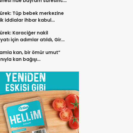
anesi’nde bayram süresince
ı hastaya anjiyo yapılıp
ürek: Tüp bebek merkezine
i edildi
ik iddialar ihbar kabul
rek soruşturma başlatıldı
ürek: Karaciğer nakil
yatı için adımlar atıldı, Girne
nesi bitti
damla kan, bir ömür umut”
nıyla kan bağışı
anyası düzenleniyor