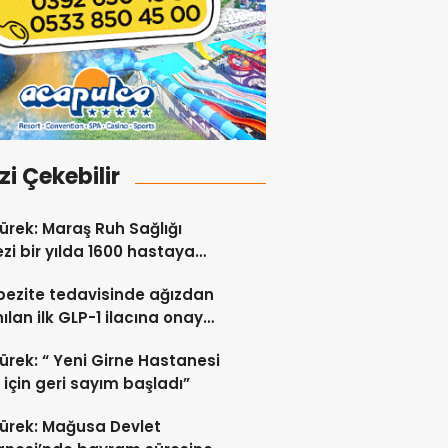
izi Çekebilir
ürek: Maraş Ruh Sağlığı
zi bir yılda 1600 hastaya
t verdi
bezite tedavisinde ağızdan
nılan ilk GLP-1 ilacına onay
ürek: “ Yeni Girne Hastanesi
ı için geri sayım başladı”
ürek: Mağusa Devlet