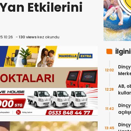
Yan Etkilerini
5 10:26
-
130 views
kez okundu
İlgin
Dinçy
12:02
Merke
hizme
AB, o
12:28
kulla
verdi
Dinçy
11:42
açılış
Dinçy
13:45