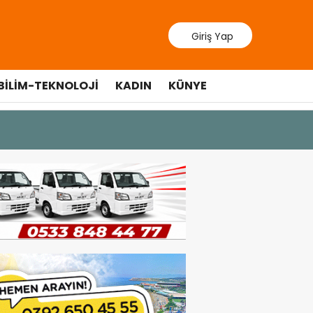
Giriş Yap
BILIM-TEKNOLOJI
KADIN
KÜNYE
10 Temmuz 20
Cumhurbaş