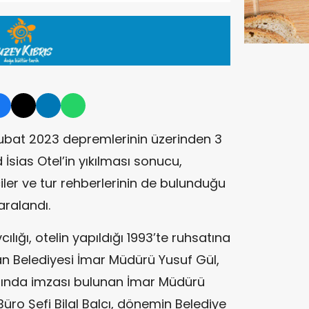
bat 2023 depremlerinin üzerinden 3
İsias Otel’in yıkılması sonucu,
ler ve tur rehberlerinin de bulunduğu
yaralandı.
ğı, otelin yapıldığı 1993’te ruhsatına
 Belediyesi İmar Müdürü Yusuf Gül,
satında imzası bulunan İmar Müdürü
üro Şefi Bilal Balcı, dönemin Belediye