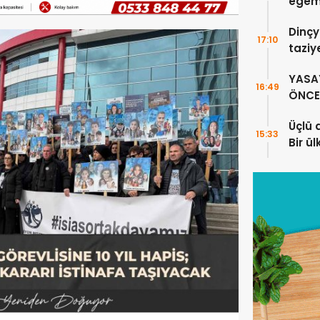
egeme
Dinçy
17:10
taziy
YASA
16:49
ÖNCE 
Üçlü 
15:33
Bir ü
sayıl