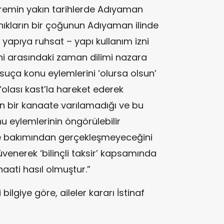
remin yakın tarihlerde Adıyaman
ıkların bir çoğunun Adıyaman ilinde
e yapıya ruhsat – yapı kullanım izni
rihi arasındaki zaman dilimi nazara
suça konu eylemlerini ‘olursa olsun’
olası kast’la hareket ederek
esin bir kanaate varılamadığı ve bu
 eylemlerinin öngörülebilir
e bakımından gerçekleşmeyeceğini
enerek ‘bilinçli taksir’ kapsamında
naati hasıl olmuştur.”
ilgiye göre, aileler kararı İstinaf