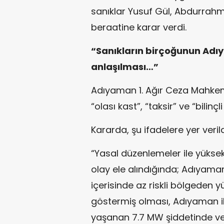
sanıklar Yusuf Gül, Abdurrahm
beraatine karar verdi.
“Sanıkların birçoğunun Adıy
anlaşılması…”
Adıyaman 1. Ağır Ceza Mahkeme
“olası kast”, “taksir” ve “bilinç
Kararda, şu ifadelere yer verild
“Yasal düzenlemeler ile yükse
olay ele alındığında; Adıyaman 
içerisinde az riskli bölgeden y
göstermiş olması, Adıyaman ili
yaşanan 7.7 MW şiddetinde ve