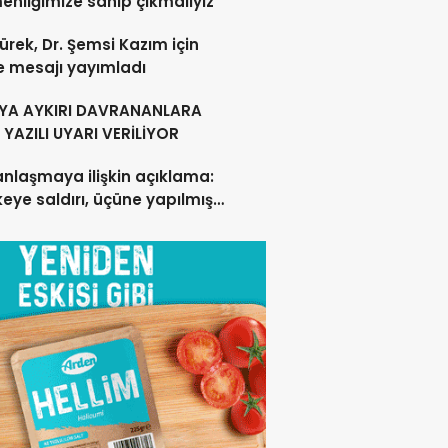
nliğimize sahip çıkmalıyız
ürek, Dr. Şemsi Kazım için
e mesajı yayımladı
YA AYKIRI DAVRANANLARA
YAZILI UYARI VERİLİYOR
anlaşmaya ilişkin açıklama:
lkeye saldırı, üçüne yapılmış
acak