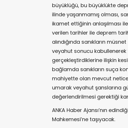
büyüklüğü, bu büyüklükte dep
ilinde yaşanmamış olması, san
ikamet ettiğinin anlaşılması il
verilen tarihler ile deprem ta
alındığında sanıkların müsnet 
veyahut sonucu kabullenerek ‘
gerçekleştirdiklerine ilişkin k
bağlamda sanıkların suça konu
mahiyette olan mevcut netic
umarak veyahut şanslarına güv
değerlendirilmesi gerektiği ka
ANKA Haber Ajansı’nın edindiği b
Mahkemesi’ne taşıyacak.