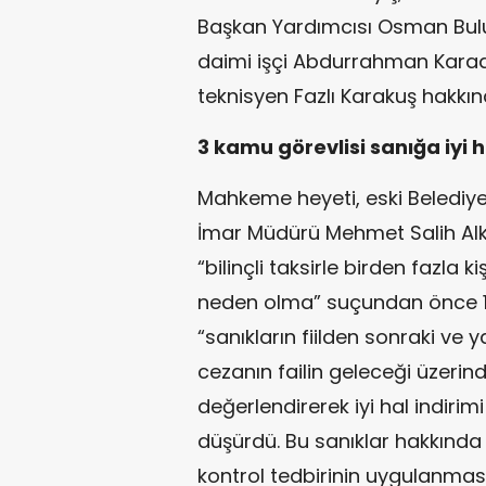
Başkan Yardımcısı Osman Bulut
daimi işçi Abdurrahman Karaa
teknisyen Fazlı Karakuş hakkın
3 kamu görevlisi sanığa iyi ha
Mahkeme heyeti, eski Belediye
İmar Müdürü Mehmet Salih Alkay
“bilinçli taksirle birden fazla
neden olma” suçundan önce 12 
“sanıkların fiilden sonraki ve 
cezanın failin geleceği üzerinde
değerlendirerek iyi hal indiri
düşürdü. Bu sanıklar hakkında y
kontrol tedbirinin uygulanma