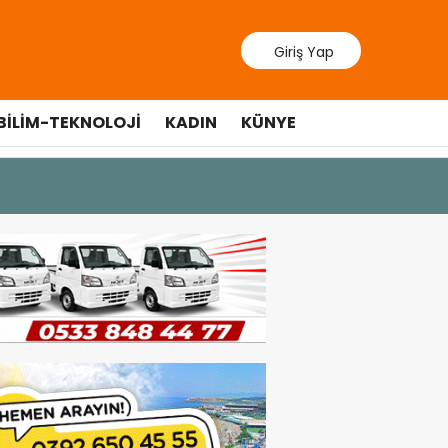
Giriş Yap
BILIM-TEKNOLOJI
KADIN
KÜNYE
10 Temmuz 20
Cumhurbaş