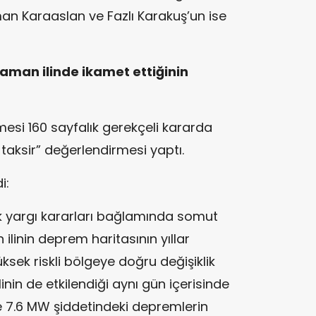
an Karaaslan ve Fazlı Karakuş’un ise
aman ilinde ikamet ettiğinin
si 160 sayfalık gerekçeli kararda
li taksir” değerlendirmesi yaptı.
i:
k yargı kararları bağlamında somut
ilinin deprem haritasının yıllar
üksek riskli bölgeye doğru değişiklik
nin de etkilendiği aynı gün içerisinde
 7.6 MW şiddetindeki depremlerin