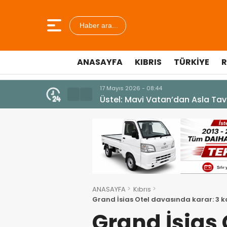
Haber ara...
ANASAYFA
KIBRIS
TÜRKIYE
R
7 Ağustos 2026 - 12:36
ÜSTEL: “ERENKÖY RUHU SONSUZ
ANASAYFA
Kıbrıs
Grand İsias Otel davasında karar: 3 kam
istinafa taşıyacak
Grand İsias