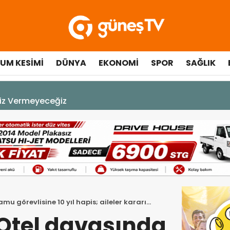
UM KESIMI
DÜNYA
EKONOMI
SPOR
SAĞLIK
A DEK YAŞAYACAK”
u görevlisine 10 yıl hapis; aileler kararı
 Otel davasında