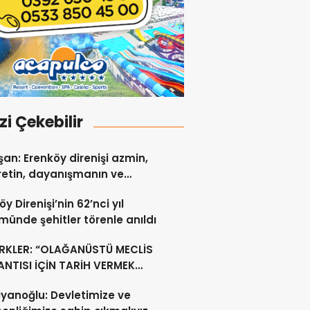
izi Çekebilir
an: Erenköy direnişi azmin,
etin, dayanışmanın ve
 sevgisinin eşsiz bir
y Direnişi’nin 62’nci yıl
idir
ünde şehitler törenle anıldı
RKLER: “OLAĞANÜSTÜ MECLİS
NTISI İÇİN TARİH VERMEK
U DEĞİL”
yanoğlu: Devletimize ve