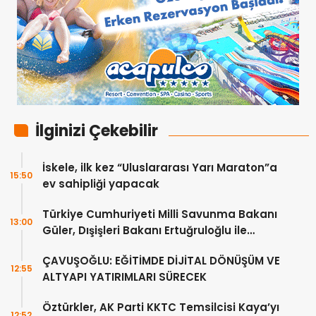
İlginizi Çekebilir
İskele, ilk kez “Uluslararası Yarı Maraton”a
15:50
ev sahipliği yapacak
Türkiye Cumhuriyeti Milli Savunma Bakanı
13:00
Güler, Dışişleri Bakanı Ertuğruloğlu ile
Ankra’da görüştü
ÇAVUŞOĞLU: EĞİTİMDE DİJİTAL DÖNÜŞÜM VE
12:55
ALTYAPI YATIRIMLARI SÜRECEK
Öztürkler, AK Parti KKTC Temsilcisi Kaya’yı
12:52