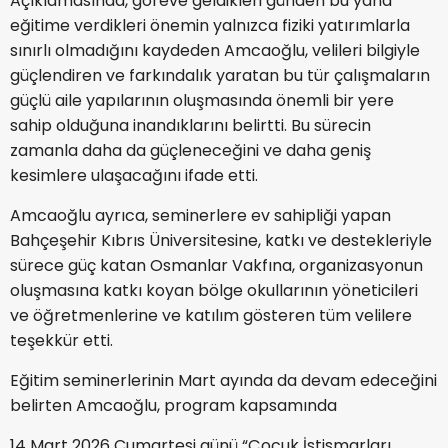
Açıklamasında, göreve geldikleri günden bu yana
eğitime verdikleri önemin yalnızca fiziki yatırımlarla
sınırlı olmadığını kaydeden Amcaoğlu, velileri bilgiyle
güçlendiren ve farkındalık yaratan bu tür çalışmaların
güçlü aile yapılarının oluşmasında önemli bir yere
sahip olduğuna inandıklarını belirtti. Bu sürecin
zamanla daha da güçleneceğini ve daha geniş
kesimlere ulaşacağını ifade etti.
Amcaoğlu ayrıca, seminerlere ev sahipliği yapan
Bahçeşehir Kıbrıs Üniversitesine, katkı ve destekleriyle
sürece güç katan Osmanlar Vakfına, organizasyonun
oluşmasına katkı koyan bölge okullarının yöneticileri
ve öğretmenlerine ve katılım gösteren tüm velilere
teşekkür etti.
Eğitim seminerlerinin Mart ayında da devam edeceğini
belirten Amcaoğlu, program kapsamında
14 Mart 2026 Cumartesi günü “Çocuk İstismarları,