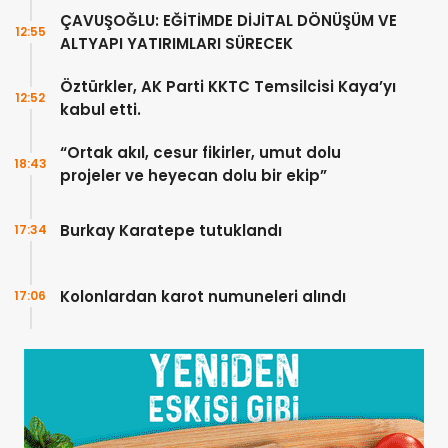
Ankra’da görüştü
ÇAVUŞOĞLU: EĞİTİMDE DİJİTAL DÖNÜŞÜM VE
12:55
ALTYAPI YATIRIMLARI SÜRECEK
Öztürkler, AK Parti KKTC Temsilcisi Kaya’yı
12:52
kabul etti.
“Ortak akıl, cesur fikirler, umut dolu
18:43
projeler ve heyecan dolu bir ekip”
Burkay Karatepe tutuklandı
17:34
Kolonlardan karot numuneleri alındı
17:06