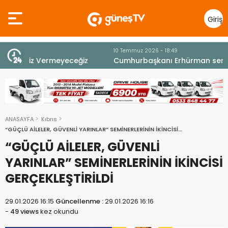
Giriş
Yap
10 Temmuz 2026 - 18:49
z
Cumhurbaşkanı Erhürman sergi açılışında
fenalaşarak hastaneye kaldırıldı
ANASAYFA
Kıbrıs
“GÜÇLÜ AİLELER, GÜVENLİ YARINLAR” SEMİNERLERİNİN İKİNCİSİ
GERÇEKLEŞTİRİLDİ
“GÜÇLÜ AİLELER, GÜVENLİ
YARINLAR” SEMİNERLERİNİN İKİNCİSİ
GERÇEKLEŞTİRİLDİ
29.01.2026 16:15
Güncellenme :
29.01.2026 16:16
-
49 views
kez okundu