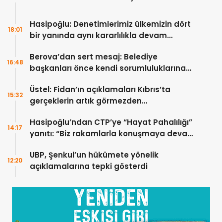
Hasipoğlu: Denetimlerimiz ülkemizin dört
18:01
bir yanında aynı kararlılıkla devam
edecek
Berova’dan sert mesaj: Belediye
16:48
başkanları önce kendi sorumluluklarına
bakmalı
Üstel: Fidan’ın açıklamaları Kıbrıs’ta
15:32
gerçeklerin artık görmezden
gelinemeyeceğini ortaya koydu
Hasipoğlu’ndan CTP’ye “Hayat Pahalılığı”
14:17
yanıtı: “Biz rakamlarla konuşmaya devam
edeceğiz”
UBP, Şenkul’un hükümete yönelik
12:20
açıklamalarına tepki gösterdi