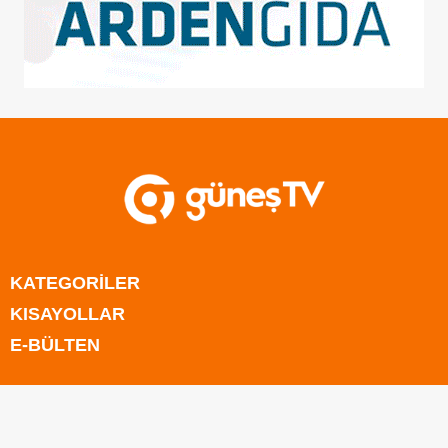
KATEGORİLER
KISAYOLLAR
Anasayfa
E-BÜLTEN
Kıbrıs
Anasayfa
Türkiye
Kıbrıs
Rum Kesimi
Türkiye
Dünya
Rum Kesimi
Ekonomi