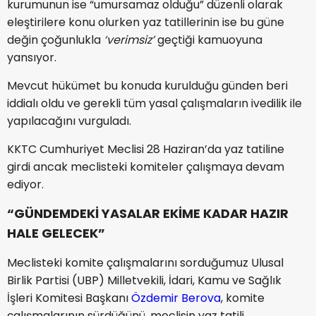
kurumunun ise “umursamaz olduğu” düzenli olarak
eleştirilere konu olurken yaz tatillerinin ise bu güne
değin çoğunlukla
‘verimsiz’
geçtiği kamuoyuna
yansıyor.
Mevcut hükümet bu konuda kurulduğu günden beri
iddialı oldu ve gerekli tüm yasal çalışmaların ivedilik ile
yapılacağını vurguladı.
KKTC Cumhuriyet Meclisi 28 Haziran’da yaz tatiline
girdi ancak meclisteki komiteler çalışmaya devam
ediyor.
“GÜNDEMDEKİ YASALAR EKİME KADAR HAZIR
HALE GELECEK”
Meclisteki komite çalışmalarını sorduğumuz Ulusal
Birlik Partisi (UBP) Milletvekili, İdari, Kamu ve Sağlık
İşleri Komitesi Başkanı
Özdemir Berova
, komite
çalışmalarının sürdüğünü, meclisin yaz tatili