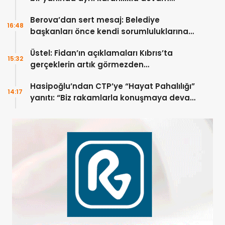
edecek
Berova’dan sert mesaj: Belediye
16:48
başkanları önce kendi sorumluluklarına
bakmalı
Üstel: Fidan’ın açıklamaları Kıbrıs’ta
15:32
gerçeklerin artık görmezden
gelinemeyeceğini ortaya koydu
Hasipoğlu’ndan CTP’ye “Hayat Pahalılığı”
14:17
yanıtı: “Biz rakamlarla konuşmaya devam
edeceğiz”