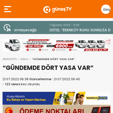
Giriş
Yap
7 Ağustos 2026 - 12:36
z
ÜSTEL: “ERENKÖY RUHU SONSUZA DEK YAŞAYACAK”
ANASAYFA
Kıbrıs
“GÜNDEMDE DÖRT YASA VAR”
“GÜNDEMDE DÖRT YASA VAR”
21.07.2022 06:38
Güncellenme :
21.07.2022 06:40
-
122 views
kez okundu