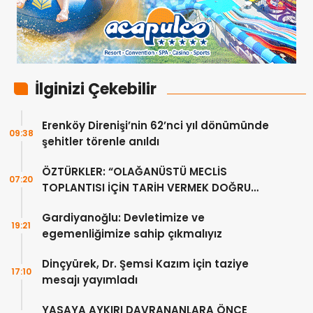
İlginizi Çekebilir
Erenköy Direnişi’nin 62’nci yıl dönümünde
09:38
şehitler törenle anıldı
ÖZTÜRKLER: “OLAĞANÜSTÜ MECLİS
07:20
TOPLANTISI İÇİN TARİH VERMEK DOĞRU
DEĞİL”
Gardiyanoğlu: Devletimize ve
19:21
egemenliğimize sahip çıkmalıyız
Dinçyürek, Dr. Şemsi Kazım için taziye
17:10
mesajı yayımladı
YASAYA AYKIRI DAVRANANLARA ÖNCE