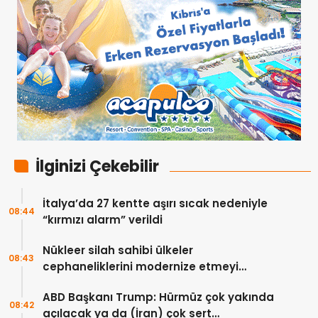
İlginizi Çekebilir
İtalya’da 27 kentte aşırı sıcak nedeniyle
08:44
“kırmızı alarm” verildi
Nükleer silah sahibi ülkeler
08:43
cephaneliklerini modernize etmeyi
sürdürüyor
ABD Başkanı Trump: Hürmüz çok yakında
08:42
açılacak ya da (İran) çok sert