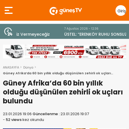
Giriş
Yap
7 Ağustos 2026 - 12:36
z
ÜSTEL: “ERENKÖY RUHU SONSUZA DEK YAŞAYACAK”
ANASAYFA
Dünya
Güney Afrika’da 60 bin yıllık olduğu düşünülen zehirli ok uçları
bulundu
Güney Afrika’da 60 bin yıllık
olduğu düşünülen zehirli ok uçları
bulundu
23.01.2026 19:06
Güncellenme :
23.01.2026 19:07
-
52 views
kez okundu