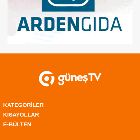
KATEGORİLER
KISAYOLLAR
Anasayfa
E-BÜLTEN
Kıbrıs
Anasayfa
Türkiye
Kıbrıs