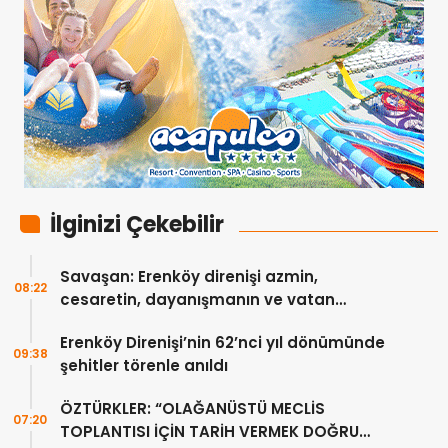
İlginizi Çekebilir
Savaşan: Erenköy direnişi azmin,
08:22
cesaretin, dayanışmanın ve vatan
sevgisinin eşsiz bir örneğidir
Erenköy Direnişi’nin 62’nci yıl dönümünde
09:38
şehitler törenle anıldı
ÖZTÜRKLER: “OLAĞANÜSTÜ MECLİS
07:20
TOPLANTISI İÇİN TARİH VERMEK DOĞRU