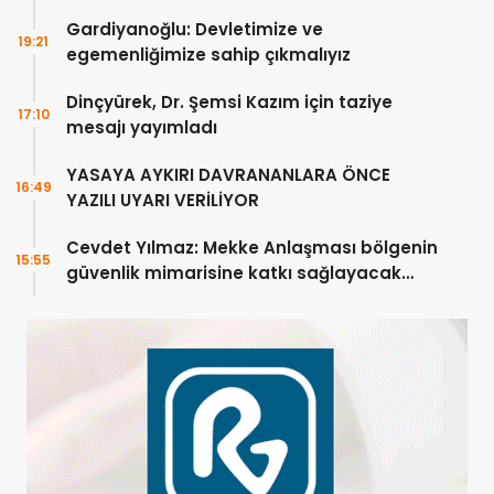
DEĞİL”
Gardiyanoğlu: Devletimize ve
19:21
egemenliğimize sahip çıkmalıyız
Dinçyürek, Dr. Şemsi Kazım için taziye
17:10
mesajı yayımladı
YASAYA AYKIRI DAVRANANLARA ÖNCE
16:49
YAZILI UYARI VERİLİYOR
Cevdet Yılmaz: Mekke Anlaşması bölgenin
15:55
güvenlik mimarisine katkı sağlayacak
tarihi bir adım