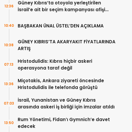
Güney Kıbrıs’ta otoyola yerleştirilen
12:36
İsrail’e ait bir seçim kampanyası afişi
tepkilere neden oldu
BAŞBAKAN ÜNAL ÜSTEL’DEN AÇIKLAMA
10:40
GÜNEY KIBRIS’TA AKARYAKIT FİYATLARINDA
10:38
ARTIŞ
Hristodulidis: Kıbrıs hiçbir askeri
07:13
operasyona taraf değil
Miçotakis, Ankara ziyareti öncesinde
13:36
Hristodulidis ile telefonda görüştü
İsrail, Yunanistan ve Güney Kıbrıs
07:03
arasında askeri iş birliği için imzalar atıldı
Rum Yönetimi, Fidan’ı Gymnich’e davet
13:50
edecek