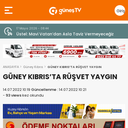
Giriş
Yap
7 Ağustos 2026 - 12:36
z
ÜSTEL: “ERENKÖY RUHU SONSUZA DEK YAŞAYACAK”
ANASAYFA
Güney Kıbrıs
GÜNEY KIBRIS’TA RÜŞVET YAYGIN
GÜNEY KIBRIS’TA RÜŞVET YAYGIN
14.07.2022 10:19
Güncellenme :
14.07.2022 10:21
-
93 views
kez okundu