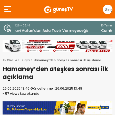
Giriş
Yap
10 Temmuz 2026 - 18:49
z
Cumhurbaşkanı Erhürman sergi açılışında
fenalaşarak hastaneye kaldırıldı
ANASAYFA
Dünya
Hamaney’den ateşkes sonrası ilk açıklama
Hamaney’den ateşkes sonrası ilk
açıklama
26.06.2025 13:46
Güncellenme :
26.06.2025 13:48
-
57 views
kez okundu