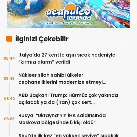
İlginizi Çekebilir
İtalya’da 27 kentte aşırı sıcak nedeniyle
08:44
“kırmızı alarm” verildi
Nükleer silah sahibi ülkeler
08:43
cephaneliklerini modernize etmeyi
sürdürüyor
ABD Başkanı Trump: Hürmüz çok yakında
08:42
açılacak ya da (İran) çok sert
vurulacaklar
Rusya: “Ukrayna’nın İHA saldırısında
08:08
Moskova bölgesinde 5 kişi öldü”
Seul’de ilk kez “en yüksek seviye” sıcaklık