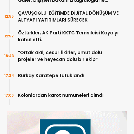
Güler, Dışişleri Bakanı Ertuğruloğlu ile
Ankra’da görüştü
ÇAVUŞOĞLU: EĞİTİMDE DİJİTAL DÖNÜŞÜM VE
12:55
ALTYAPI YATIRIMLARI SÜRECEK
Öztürkler, AK Parti KKTC Temsilcisi Kaya’yı
12:52
kabul etti.
“Ortak akıl, cesur fikirler, umut dolu
18:43
projeler ve heyecan dolu bir ekip”
Burkay Karatepe tutuklandı
17:34
Kolonlardan karot numuneleri alındı
17:06