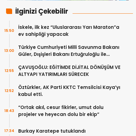
İlginizi Çekebilir
İskele, ilk kez “Uluslararası Yarı Maraton”a
15:50
ev sahipliği yapacak
Türkiye Cumhuriyeti Milli Savunma Bakanı
13:00
Güler, Dışişleri Bakanı Ertuğruloğlu ile
Ankra’da görüştü
ÇAVUŞOĞLU: EĞİTİMDE DİJİTAL DÖNÜŞÜM VE
12:55
ALTYAPI YATIRIMLARI SÜRECEK
Öztürkler, AK Parti KKTC Temsilcisi Kaya’yı
12:52
kabul etti.
“Ortak akıl, cesur fikirler, umut dolu
18:43
projeler ve heyecan dolu bir ekip”
Burkay Karatepe tutuklandı
17:34