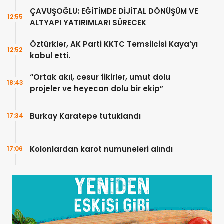
Ankra’da görüştü
ÇAVUŞOĞLU: EĞİTİMDE DİJİTAL DÖNÜŞÜM VE
12:55
ALTYAPI YATIRIMLARI SÜRECEK
Öztürkler, AK Parti KKTC Temsilcisi Kaya’yı
12:52
kabul etti.
“Ortak akıl, cesur fikirler, umut dolu
18:43
projeler ve heyecan dolu bir ekip”
Burkay Karatepe tutuklandı
17:34
Kolonlardan karot numuneleri alındı
17:06