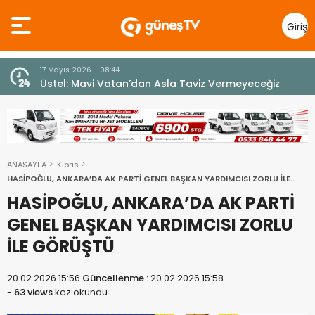
Giriş
Yap
10 Temmuz 2026 - 18:49
z
Cumhurbaşkanı Erhürman sergi açılışında
fenalaşarak hastaneye kaldırıldı
ANASAYFA
Kıbrıs
HASİPOĞLU, ANKARA’DA AK PARTİ GENEL BAŞKAN YARDIMCISI ZORLU İLE
GÖRÜŞTÜ
HASİPOĞLU, ANKARA’DA AK PARTİ
GENEL BAŞKAN YARDIMCISI ZORLU
İLE GÖRÜŞTÜ
20.02.2026 15:56
Güncellenme :
20.02.2026 15:58
-
63 views
kez okundu