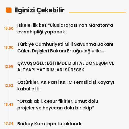
İlginizi Çekebilir
İskele, ilk kez “Uluslararası Yarı Maraton”a
15:50
ev sahipliği yapacak
Türkiye Cumhuriyeti Milli Savunma Bakanı
13:00
Güler, Dışişleri Bakanı Ertuğruloğlu ile
Ankra’da görüştü
ÇAVUŞOĞLU: EĞİTİMDE DİJİTAL DÖNÜŞÜM VE
12:55
ALTYAPI YATIRIMLARI SÜRECEK
Öztürkler, AK Parti KKTC Temsilcisi Kaya’yı
12:52
kabul etti.
“Ortak akıl, cesur fikirler, umut dolu
18:43
projeler ve heyecan dolu bir ekip”
Burkay Karatepe tutuklandı
17:34