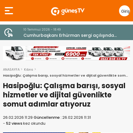
Giriş
Yap
10 Temmuz 2026 - 18:49
z
Cumhurbaşkanı Erhürman sergi açılışında
fenalaşarak hastaneye kaldırıldı
ANASAYFA
Kıbrıs
Hasipoğlu: Çalışma barışı, sosyal hizmetler ve dijital güvenlikte somut
adımlar atıyoruz
Hasipoğlu: Çalışma barışı, sosyal
hizmetler ve dijital güvenlikte
somut adımlar atıyoruz
26.02.2026 11:29
Güncellenme :
26.02.2026 11:31
-
52 views
kez okundu