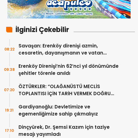
İlginizi Çekebilir
Savaşan: Erenköy direnişi azmin,
08:22
cesaretin, dayanışmanın ve vatan
sevgisinin eşsiz bir örneğidir
Erenköy Direnişi’nin 62’nci yıl dönümünde
09:38
şehitler törenle anıldı
ÖZTÜRKLER: “OLAĞANÜSTÜ MECLİS
07:20
TOPLANTISI İÇİN TARİH VERMEK DOĞRU
DEĞİL”
Gardiyanoğlu: Devletimize ve
19:21
egemenliğimize sahip çıkmalıyız
Dinçyürek, Dr. Şemsi Kazım için taziye
17:10
mesajı yayımladı