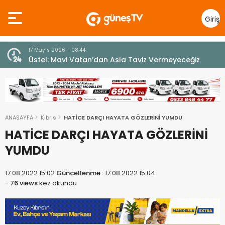
Giriş
Yap
7 Ağustos 2026 - 12:36
z
ÜSTEL: “ERENKÖY RUHU SONSUZA DEK YAŞAYACAK”
ANASAYFA
Kıbrıs
HATİCE DARÇI HAYATA GÖZLERİNİ YUMDU
HATİCE DARÇI HAYATA GÖZLERİNİ
YUMDU
17.08.2022 15:02
Güncellenme :
17.08.2022 15:04
-
76 views
kez okundu