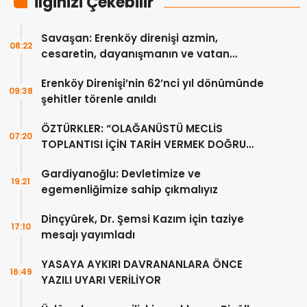
İlginizi Çekebilir
Savaşan: Erenköy direnişi azmin,
08:22
cesaretin, dayanışmanın ve vatan
sevgisinin eşsiz bir örneğidir
Erenköy Direnişi’nin 62’nci yıl dönümünde
09:38
şehitler törenle anıldı
ÖZTÜRKLER: “OLAĞANÜSTÜ MECLİS
07:20
TOPLANTISI İÇİN TARİH VERMEK DOĞRU
DEĞİL”
Gardiyanoğlu: Devletimize ve
19:21
egemenliğimize sahip çıkmalıyız
Dinçyürek, Dr. Şemsi Kazım için taziye
17:10
mesajı yayımladı
YASAYA AYKIRI DAVRANANLARA ÖNCE
16:49
YAZILI UYARI VERİLİYOR