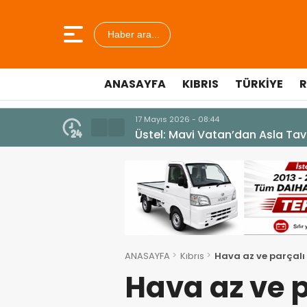
Haber ara...
ANASAYFA
KIBRIS
TÜRKIYE
R
7 Ağustos 2026 - 12:36
ÜSTEL: “ERENKÖY RUHU SONSUZ
ANASAYFA
Kıbrıs
Hava az ve parçalı
Hava az ve p