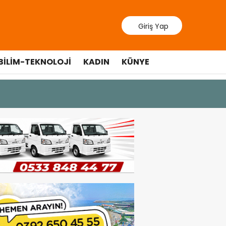
Giriş Yap
BILIM-TEKNOLOJI
KADIN
KÜNYE
10 Temmuz 20
Cumhurbaş