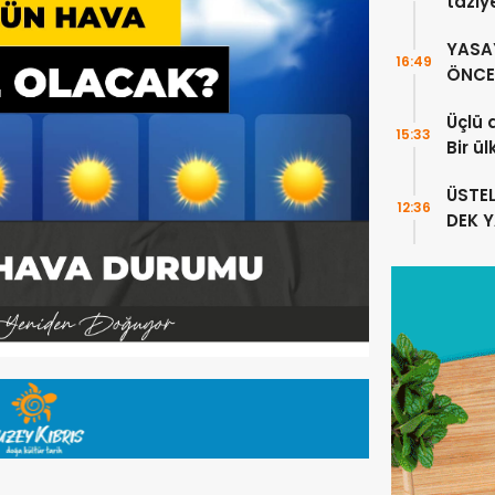
taziy
YASA
16:49
ÖNCE 
Üçlü 
15:33
Bir ü
sayıl
ÜSTE
12:36
DEK 