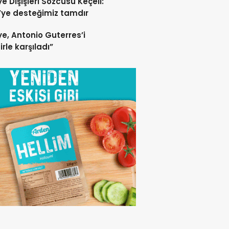
ye Dışişleri Sözcüsü Keçeli:
ye desteğimiz tamdır
ye, Antonio Guterres’i
irle karşıladı”