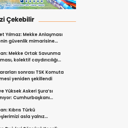
izi Çekebilir
t Yılmaz: Mekke Anlaşması
nin güvenlik mimarisine
 sağlayacak tarihi bir adım
ğan: Mekke Ortak Savunma
ması, kolektif caydırıcılığı
ndirecek
ararları sonrası TSK Komuta
esi yeniden şekillendi
ye Yüksek Askeri Şura’sı
nıyor: Cumhurbaşkanı
an liderlik edecek!
an: Kıbrıs Türkü
şlerimizi asla yalnız
kmayacağız