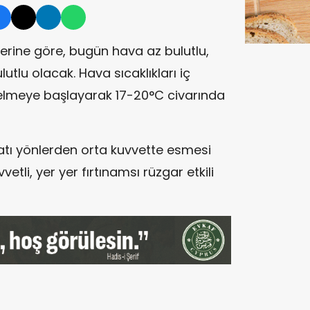
lerine göre, bugün hava az bulutlu,
lutlu olacak. Hava sıcaklıkları iç
selmeye başlayarak 17-20°C civarında
Batı yönlerden orta kuvvette esmesi
tli, yer yer fırtınamsı rüzgar etkili