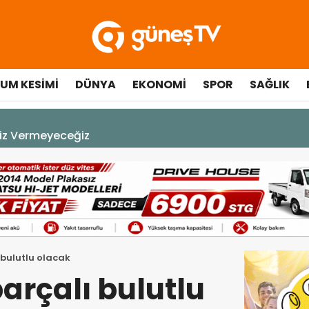
UM KESIMI
DÜNYA
EKONOMI
SPOR
SAĞLIK
A DEK YAŞAYACAK”
 bulutlu olacak
arçalı bulutlu