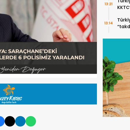
Türki
13:21
KKTC’
Türki
13:14
“takd