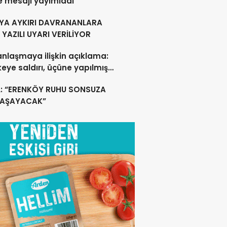
e mesajı yayımladı
YA AYKIRI DAVRANANLARA
YAZILI UYARI VERİLİYOR
anlaşmaya ilişkin açıklama:
lkeye saldırı, üçüne yapılmış
acak
L: “ERENKÖY RUHU SONSUZA
YAŞAYACAK”