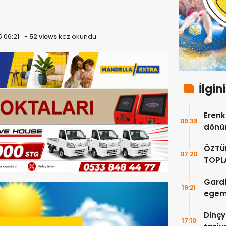
5 06:21
-
52 views
kez okundu
İlgin
Erenkö
09:38
dönüm
ÖZTÜ
07:20
TOPLA
DOĞR
Gardi
19:21
egeme
Dinçy
17:10