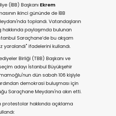
diye (İBB) Başkanı
Ekrem
masının ikinci gününde de İBB
eydanı'nda toplandı. Vatandaşların
ing hakkında paylaşımda bulunan
"İstanbul Saraçhane’de bu akşam
 yaralandı" ifadelerini kullandı.
diyeler Birliği (TBB) Başkanı ve
seçim adayı İstanbul Büyükşehir
İmamoğlu'nun dün sabah 106 kişiyle
n ardından demokrasi buluşması için
duğu Saraçhane Meydanı'na akın etti.
n protestolar hakkında açıklama
llandı: