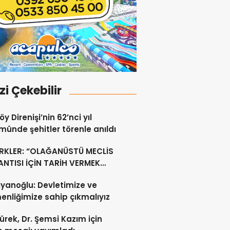
izi Çekebilir
y Direnişi’nin 62’nci yıl
ünde şehitler törenle anıldı
RKLER: “OLAĞANÜSTÜ MECLİS
NTISI İÇİN TARİH VERMEK
U DEĞİL”
yanoğlu: Devletimize ve
nliğimize sahip çıkmalıyız
ürek, Dr. Şemsi Kazım için