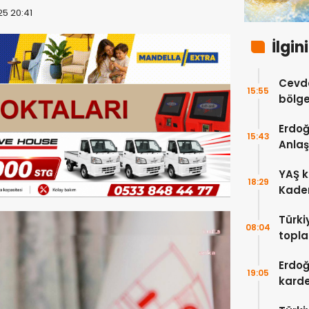
25 20:41
İlgin
Cevde
15:55
bölge
katkı
Erdo
15:43
Anlaş
güçle
YAŞ k
18:29
Kadem
Türki
08:04
topla
Erdoğ
Erdoğ
19:05
karde
bıra