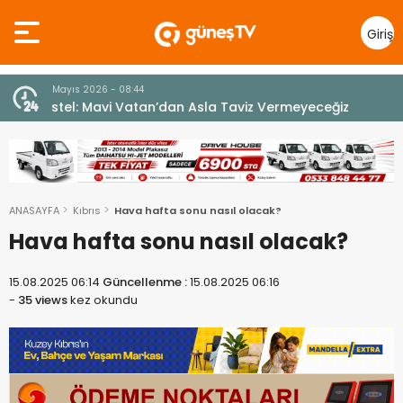
Giriş
Yap
10 Temmuz 2026 - 18:49
z
Cumhurbaşkanı Erhürman sergi açılışında
fenalaşarak hastaneye kaldırıldı
ANASAYFA
Kıbrıs
Hava hafta sonu nasıl olacak?
Hava hafta sonu nasıl olacak?
15.08.2025 06:14
Güncellenme :
15.08.2025 06:16
-
35 views
kez okundu