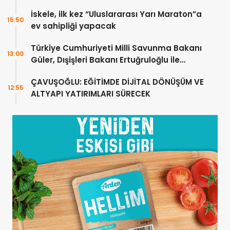
ÜRETMELİDİR
İskele, ilk kez “Uluslararası Yarı Maraton”a
15:50
ev sahipliği yapacak
Türkiye Cumhuriyeti Milli Savunma Bakanı
13:00
Güler, Dışişleri Bakanı Ertuğruloğlu ile
Ankra’da görüştü
ÇAVUŞOĞLU: EĞİTİMDE DİJİTAL DÖNÜŞÜM VE
12:55
ALTYAPI YATIRIMLARI SÜRECEK