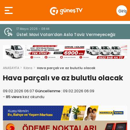
Giriş
Yap
10 Temmuz 2026 - 18:49
z
Cumhurbaşkanı Erhürman sergi açılışında
fenalaşarak hastaneye kaldırıldı
ANASAYFA
Kıbrıs
Hava parçalı ve az bulutlu olacak
Hava parçalı ve az bulutlu olacak
09.02.2026 06:07
Güncellenme :
09.02.2026 06:09
-
85 views
kez okundu