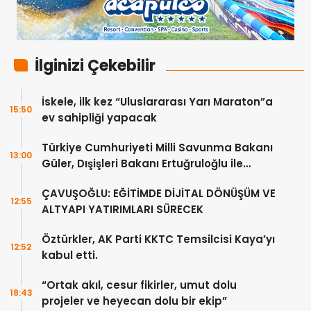
İlginizi Çekebilir
İskele, ilk kez “Uluslararası Yarı Maraton”a
15:50
ev sahipliği yapacak
Türkiye Cumhuriyeti Milli Savunma Bakanı
13:00
Güler, Dışişleri Bakanı Ertuğruloğlu ile
Ankra’da görüştü
ÇAVUŞOĞLU: EĞİTİMDE DİJİTAL DÖNÜŞÜM VE
12:55
ALTYAPI YATIRIMLARI SÜRECEK
Öztürkler, AK Parti KKTC Temsilcisi Kaya’yı
12:52
kabul etti.
“Ortak akıl, cesur fikirler, umut dolu
18:43
projeler ve heyecan dolu bir ekip”