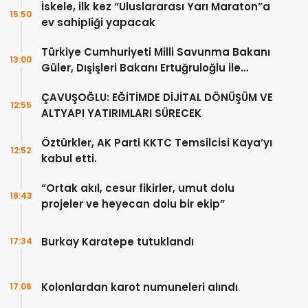
İskele, ilk kez “Uluslararası Yarı Maraton”a
15:50
ev sahipliği yapacak
Türkiye Cumhuriyeti Milli Savunma Bakanı
13:00
Güler, Dışişleri Bakanı Ertuğruloğlu ile
Ankra’da görüştü
ÇAVUŞOĞLU: EĞİTİMDE DİJİTAL DÖNÜŞÜM VE
12:55
ALTYAPI YATIRIMLARI SÜRECEK
Öztürkler, AK Parti KKTC Temsilcisi Kaya’yı
12:52
kabul etti.
“Ortak akıl, cesur fikirler, umut dolu
18:43
projeler ve heyecan dolu bir ekip”
Burkay Karatepe tutuklandı
17:34
Kolonlardan karot numuneleri alındı
17:06