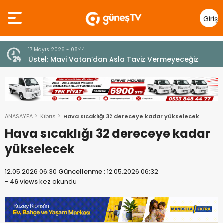
Giriş
Yap
10 Temmuz 2026 - 18:49
z
Cumhurbaşkanı Erhürman sergi açılışında
fenalaşarak hastaneye kaldırıldı
ANASAYFA
Kıbrıs
Hava sıcaklığı 32 dereceye kadar yükselecek
Hava sıcaklığı 32 dereceye kadar
yükselecek
12.05.2026 06:30
Güncellenme :
12.05.2026 06:32
-
46 views
kez okundu