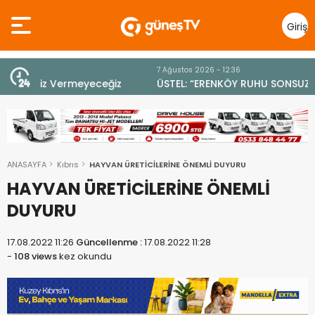
Giriş
Yap
7 Ağustos 2026 - 12:36
z
ÜSTEL: “ERENKÖY RUHU SONSUZA DEK YAŞAYACAK”
ANASAYFA
Kıbrıs
HAYVAN ÜRETİCİLERİNE ÖNEMLİ DUYURU
HAYVAN ÜRETİCİLERİNE ÖNEMLİ
DUYURU
17.08.2022 11:26
Güncellenme :
17.08.2022 11:28
-
108 views
kez okundu