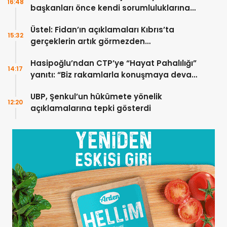
16:48
başkanları önce kendi sorumluluklarına
bakmalı
Üstel: Fidan’ın açıklamaları Kıbrıs’ta
15:32
gerçeklerin artık görmezden
gelinemeyeceğini ortaya koydu
Hasipoğlu’ndan CTP’ye “Hayat Pahalılığı”
14:17
yanıtı: “Biz rakamlarla konuşmaya devam
edeceğiz”
UBP, Şenkul’un hükümete yönelik
12:20
açıklamalarına tepki gösterdi