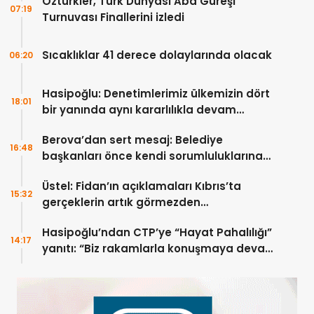
Öztürkler, Türk Dünyası Aba Güreşi
07:19
Turnuvası Finallerini izledi
Sıcaklıklar 41 derece dolaylarında olacak
06:20
Hasipoğlu: Denetimlerimiz ülkemizin dört
18:01
bir yanında aynı kararlılıkla devam
edecek
Berova’dan sert mesaj: Belediye
16:48
başkanları önce kendi sorumluluklarına
bakmalı
Üstel: Fidan’ın açıklamaları Kıbrıs’ta
15:32
gerçeklerin artık görmezden
gelinemeyeceğini ortaya koydu
Hasipoğlu’ndan CTP’ye “Hayat Pahalılığı”
14:17
yanıtı: “Biz rakamlarla konuşmaya devam
edeceğiz”