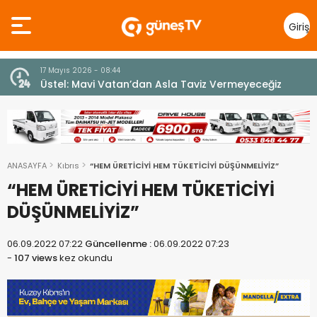
Giriş
Yap
10 Temmuz 2026 - 18:49
z
Cumhurbaşkanı Erhürman sergi açılışında
fenalaşarak hastaneye kaldırıldı
ANASAYFA
Kıbrıs
“HEM ÜRETİCİYİ HEM TÜKETİCİYİ DÜŞÜNMELİYİZ”
“HEM ÜRETİCİYİ HEM TÜKETİCİYİ
DÜŞÜNMELİYİZ”
06.09.2022 07:22
Güncellenme :
06.09.2022 07:23
-
107 views
kez okundu