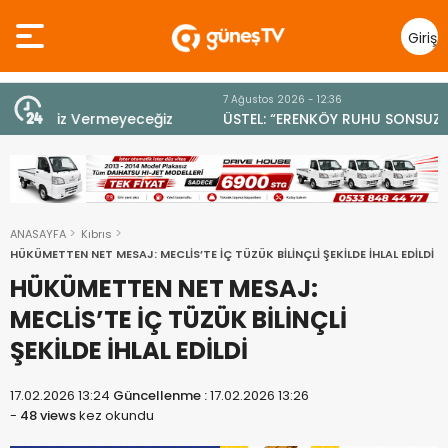
Giriş
Yap
7 Ağustos 2026 - 12:36
z
ÜSTEL: “ERENKÖY RUHU SONSUZA DEK YAŞAYACAK”
ANASAYFA
Kıbrıs
HÜKÜMETTEN NET MESAJ: MECLİS’TE İÇ TÜZÜK BİLİNÇLİ ŞEKİLDE İHLAL EDİLDİ
HÜKÜMETTEN NET MESAJ:
MECLİS’TE İÇ TÜZÜK BİLİNÇLİ
ŞEKİLDE İHLAL EDİLDİ
17.02.2026 13:24
Güncellenme :
17.02.2026 13:26
-
48 views
kez okundu