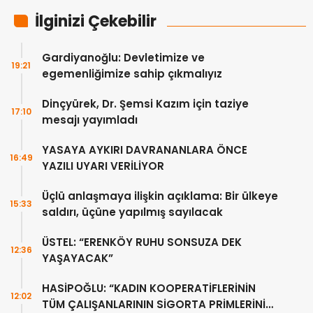
İlginizi Çekebilir
Gardiyanoğlu: Devletimize ve
19:21
egemenliğimize sahip çıkmalıyız
Dinçyürek, Dr. Şemsi Kazım için taziye
17:10
mesajı yayımladı
YASAYA AYKIRI DAVRANANLARA ÖNCE
16:49
YAZILI UYARI VERİLİYOR
Üçlü anlaşmaya ilişkin açıklama: Bir ülkeye
15:33
saldırı, üçüne yapılmış sayılacak
ÜSTEL: “ERENKÖY RUHU SONSUZA DEK
12:36
YAŞAYACAK”
HASİPOĞLU: “KADIN KOOPERATİFLERİNİN
12:02
TÜM ÇALIŞANLARININ SİGORTA PRİMLERİNİ