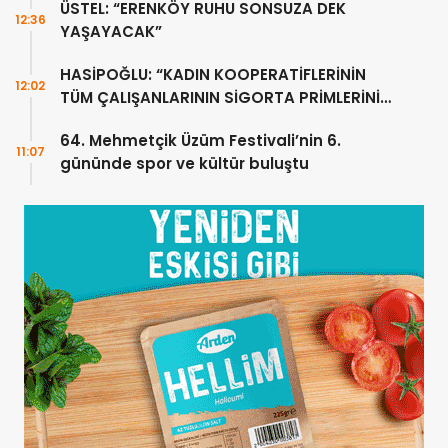
ÜSTEL: “ERENKÖY RUHU SONSUZA DEK
12:36
YAŞAYACAK”
HASİPOĞLU: “KADIN KOOPERATİFLERİNİN
12:02
TÜM ÇALIŞANLARININ SİGORTA PRİMLERİNİ
YÜZDE 100 KARŞILAYACAĞIZ”
64. Mehmetçik Üzüm Festivali’nin 6.
11:07
gününde spor ve kültür buluştu