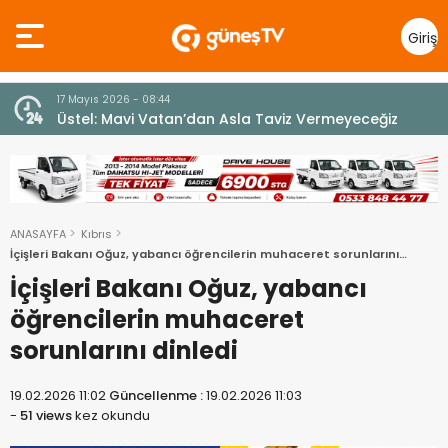
Giriş
Yap
7 Ağustos 2026 - 12:36
z
ÜSTEL: “ERENKÖY RUHU SONSUZA DEK YAŞAYACAK”
ANASAYFA
Kıbrıs
İçişleri Bakanı Oğuz, yabancı öğrencilerin muhaceret sorunlarını
dinledi
İçişleri Bakanı Oğuz, yabancı
öğrencilerin muhaceret
sorunlarını dinledi
19.02.2026 11:02
Güncellenme :
19.02.2026 11:03
-
51 views
kez okundu