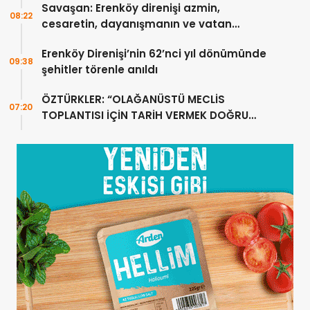
Savaşan: Erenköy direnişi azmin,
08:22
cesaretin, dayanışmanın ve vatan
sevgisinin eşsiz bir örneğidir
Erenköy Direnişi’nin 62’nci yıl dönümünde
09:38
şehitler törenle anıldı
ÖZTÜRKLER: “OLAĞANÜSTÜ MECLİS
07:20
TOPLANTISI İÇİN TARİH VERMEK DOĞRU
DEĞİL”