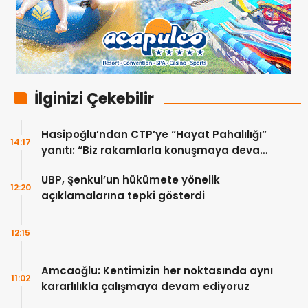
İlginizi Çekebilir
Hasipoğlu’ndan CTP’ye “Hayat Pahalılığı”
14:17
yanıtı: “Biz rakamlarla konuşmaya devam
edeceğiz”
UBP, Şenkul’un hükümete yönelik
12:20
açıklamalarına tepki gösterdi
12:15
Amcaoğlu: Kentimizin her noktasında aynı
11:02
kararlılıkla çalışmaya devam ediyoruz