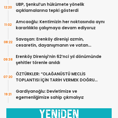
UBP, Şenkul’un hükümete yönelik
12:20
açıklamalarına tepki gösterdi
Amcaoğlu: Kentimizin her noktasında aynı
11:02
kararlılıkla çalışmaya devam ediyoruz
Savaşan: Erenköy direnişi azmin,
08:22
cesaretin, dayanışmanın ve vatan
sevgisinin eşsiz bir örneğidir
Erenköy Direnişi’nin 62’nci yıl dönümünde
09:38
şehitler törenle anıldı
ÖZTÜRKLER: “OLAĞANÜSTÜ MECLİS
07:20
TOPLANTISI İÇİN TARİH VERMEK DOĞRU
DEĞİL”
Gardiyanoğlu: Devletimize ve
19:21
egemenliğimize sahip çıkmalıyız