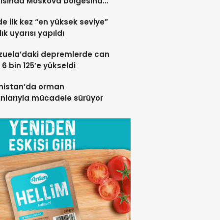
rısında Moskova bölgesinde
 öldü”
de ilk kez “en yüksek seviye”
ık uyarısı yapıldı
zuela’daki depremlerde can
 6 bin 125’e yükseldi
nistan’da orman
nlarıyla mücadele sürüyor