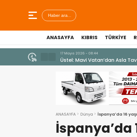
Haber ara...
ANASAYFA
KIBRIS
TÜRKIYE
R
7 Ağustos 2026 - 12:36
ÜSTEL: “ERENKÖY RUHU SONSUZ
ANASAYFA
Dünya
İspanya’da 16 yaş
İspanya’da 1