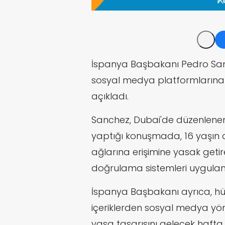
İspanya Başbakanı Pedro Sanc
sosyal medya platformlarına e
açıkladı.
Sanchez, Dubai'de düzenlenen
yaptığı konuşmada, 16 yaşın a
ağlarına erişimine yasak getir
doğrulama sistemleri uygulam
İspanya Başbakanı ayrıca, hük
içeriklerden sosyal medya yöne
yasa tasarısını gelecek hafta 