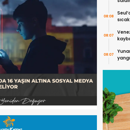
saldı
5 kişi
Seul’
08:08
sıcakl
Vene
08:07
kaybı
Yuna
08:07
yangı