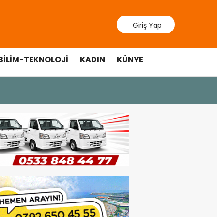
Giriş Yap
BILIM-TEKNOLOJI
KADIN
KÜNYE
10 Temmuz 20
Cumhurbaş