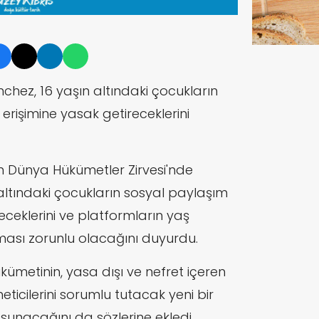
hez, 16 yaşın altındaki çocukların
rişimine yasak getireceklerini
 Dünya Hükümetler Zirvesi'nde
ltındaki çocukların sosyal paylaşım
eceklerini ve platformların yaş
ası zorunlu olacağını duyurdu.
ümetinin, yasa dışı ve nefret içeren
ticilerini sorumlu tutacak yeni bir
sunacağını da sözlerine ekledi.