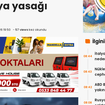
ya yasağı
6 19:50
-
57 views
kez okundu
İlgin
İtaly
08:44
neden
Nükle
08:43
cepha
etmey
ABD 
08:42
yakın
çok s
Rusya
08:08