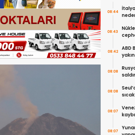
İtaly
08:44
neden
Nükle
08:43
cepha
etmey
ABD 
08:42
yakın
çok s
Rusya
08:08
saldı
5 kişi
Seul’
08:08
sıcakl
Vene
08:07
kaybı
Yuna
08:07
yangı