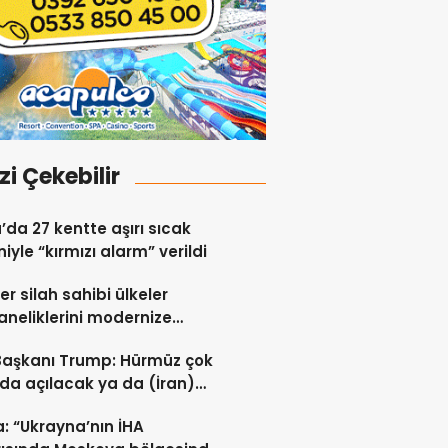
izi Çekebilir
a’da 27 kentte aşırı sıcak
iyle “kırmızı alarm” verildi
er silah sahibi ülkeler
neliklerini modernize
i sürdürüyor
Başkanı Trump: Hürmüz çok
da açılacak ya da (İran)
ert vurulacaklar
: “Ukrayna’nın İHA