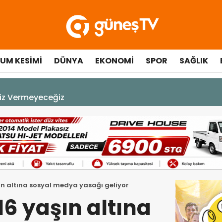
UM KESIMI
DÜNYA
EKONOMI
SPOR
SAĞLIK
A DEK YAŞAYACAK”
ın altına sosyal medya yasağı geliyor
6 yaşın altına