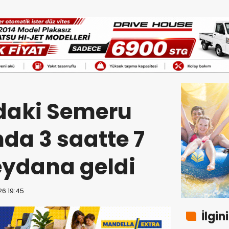
daki Semeru
da 3 saatte 7
ydana geldi
26 19:45
İlgin