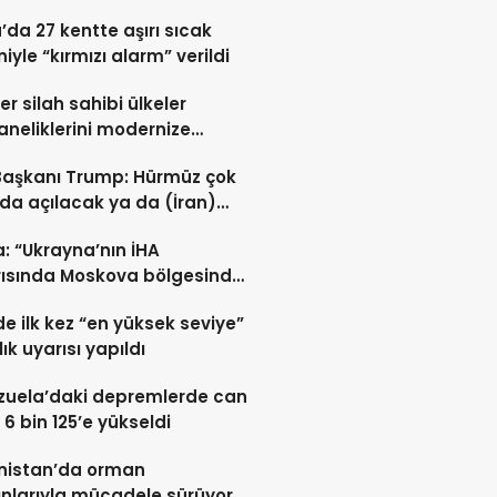
a’da 27 kentte aşırı sıcak
iyle “kırmızı alarm” verildi
er silah sahibi ülkeler
neliklerini modernize
i sürdürüyor
Başkanı Trump: Hürmüz çok
da açılacak ya da (İran)
ert vurulacaklar
: “Ukrayna’nın İHA
rısında Moskova bölgesinde
 öldü”
de ilk kez “en yüksek seviye”
ık uyarısı yapıldı
zuela’daki depremlerde can
 6 bin 125’e yükseldi
nistan’da orman
nlarıyla mücadele sürüyor