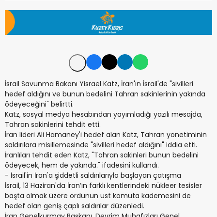
İsrail Savunma Bakanı Yisrael Katz, İran'ın İsrail'de "sivilleri
hedef aldığını ve bunun bedelini Tahran sakinlerinin yakında
ödeyeceğini" belirtti.
Katz, sosyal medya hesabından yayımladığı yazılı mesajda,
Tahran sakinlerini tehdit etti.
İran lideri Ali Hamaney'i hedef alan Katz, Tahran yönetiminin
saldırılara misillemesinde "sivilleri hedef aldığını" iddia etti.
İranlıları tehdit eden Katz, "Tahran sakinleri bunun bedelini
ödeyecek, hem de yakında." ifadesini kullandı.
- ⁠⁠⁠⁠⁠⁠İsrail'in İran'a şiddetli saldırılarıyla başlayan çatışma
İsrail, 13 Haziran'da İran’ın farklı kentlerindeki nükleer tesisler
başta olmak üzere ordunun üst komuta kademesini de
hedef olan geniş çaplı saldırılar düzenledi.
İran Genelkurmay Başkanı, Devrim Muhafızları Genel