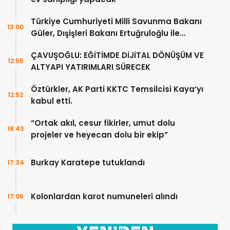
Türkiye Cumhuriyeti Milli Savunma Bakanı
13:00
Güler, Dışişleri Bakanı Ertuğruloğlu ile
Ankra’da görüştü
ÇAVUŞOĞLU: EĞİTİMDE DİJİTAL DÖNÜŞÜM VE
12:55
ALTYAPI YATIRIMLARI SÜRECEK
Öztürkler, AK Parti KKTC Temsilcisi Kaya’yı
12:52
kabul etti.
“Ortak akıl, cesur fikirler, umut dolu
18:43
projeler ve heyecan dolu bir ekip”
Burkay Karatepe tutuklandı
17:34
Kolonlardan karot numuneleri alındı
17:06