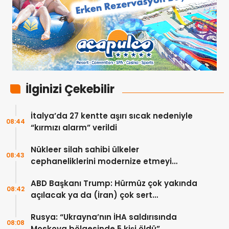
İlginizi Çekebilir
İtalya’da 27 kentte aşırı sıcak nedeniyle
08:44
“kırmızı alarm” verildi
Nükleer silah sahibi ülkeler
08:43
cephaneliklerini modernize etmeyi
sürdürüyor
ABD Başkanı Trump: Hürmüz çok yakında
08:42
açılacak ya da (İran) çok sert
vurulacaklar
Rusya: “Ukrayna’nın İHA saldırısında
08:08
Moskova bölgesinde 5 kişi öldü”